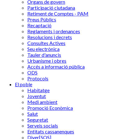
Òrgans de govern
Participació ciutadana
Retiment de Comptes - PAM
Preus Públics
Recaptació
Reglaments i ordenances
Resolucions i decrets
Consultes Actives
Seu electrònica
Tauler d'anuncis
Urbanisme i obres
Accés a informació pública
ODS
Protocols
El poble
Habitatge
Joventut
Medi ambient
Promoció Econòmica
Salut
Seguretat
Serveis socials
Entitats cassanenques
Diver[SOS]