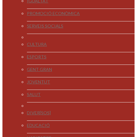
IGUALTAT
PROMOCIÓ ECONÒMICA
SERVEIS SOCIALS
CULTURA
ESPORTS
GENT GRAN
JOVENTUT
SALUT
DIVER[SOS]
EDUCACIÓ