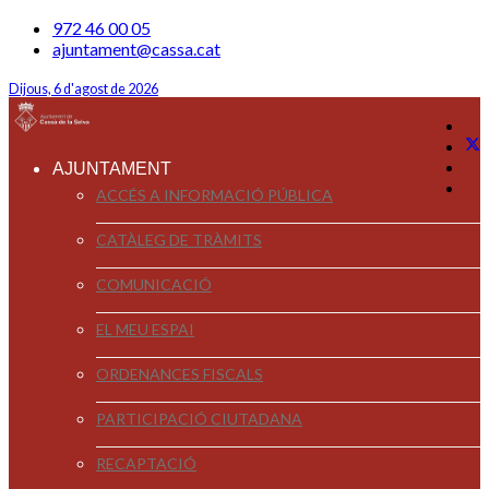
972 46 00 05
ajuntament@cassa.cat
Dijous, 6 d'agost de 2026
AJUNTAMENT
ACCÉS A INFORMACIÓ PÚBLICA
CATÀLEG DE TRÀMITS
COMUNICACIÓ
EL MEU ESPAI
ORDENANCES FISCALS
PARTICIPACIÓ CIUTADANA
RECAPTACIÓ