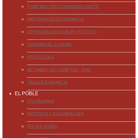
CONTRACTES, CONVENIS I AJUTS
INFORMACIÓ ECONÒMICA
OPINIONS DELS GRUPS POLÍTICS
ÒRGANS DE GOVERN
PROTOCOLS
RETIMENT DE COMPTES - PAM
TAULER D'ANUNCIS
EL POBLE
CIUTADANIA
ENTITATS CASSANENQUES
FESTES I FIRES