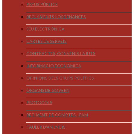
PREUS PÚBLICS
REGLAMENTS I ORDENANCES
SEU ELECTRÒNICA
CARTES DE SERVEIS
CONTRACTES, CONVENIS I AJUTS
INFORMACIÓ ECONÒMICA
OPINIONS DELS GRUPS POLÍTICS
ÒRGANS DE GOVERN
PROTOCOLS
RETIMENT DE COMPTES - PAM
TAULER D'ANUNCIS