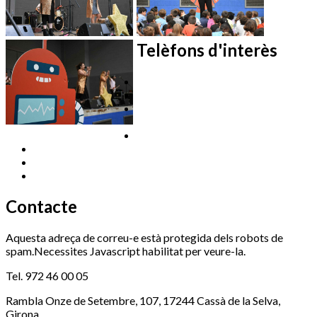
Telèfons d'interès
Cassà Jove
669 166 000
Centre Cultural Sala Galà
Esports (zona
972 462 820
esportiva)
972 461 527
Promoció Econòmica
972 462 821
Ràdio Cassà
972 463 777
Serveis Socials
972 460 851
Xaloc
972 900 235
Contacte
Aquesta adreça de correu-e està protegida dels robots de
spam.Necessites Javascript habilitat per veure-la.
Tel. 972 46 00 05
Rambla Onze de Setembre, 107, 17244 Cassà de la Selva,
Girona