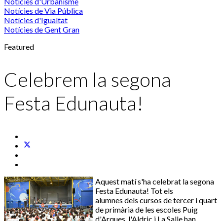
Notícies d'Urbanisme
Notícies de Via Pública
Notícies d'Igualtat
Notícies de Gent Gran
Featured
Celebrem la segona
Festa Edunauta!
Aquest matí s'ha celebrat la segona
Festa
Edunauta
!
Tot els
alumnes
dels cursos de tercer i quart
de primària de les escoles Puig
d'Arques, l'
Aldric
i La Salle han