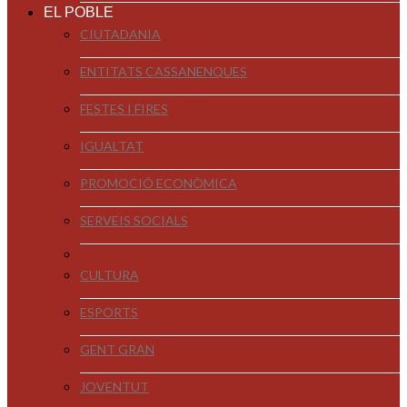
EL POBLE
CIUTADANIA
ENTITATS CASSANENQUES
FESTES I FIRES
IGUALTAT
PROMOCIÓ ECONÒMICA
SERVEIS SOCIALS
CULTURA
ESPORTS
GENT GRAN
JOVENTUT