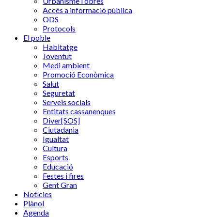
Urbanisme i obres
Accés a informació pública
ODS
Protocols
El poble
Habitatge
Joventut
Medi ambient
Promoció Econòmica
Salut
Seguretat
Serveis socials
Entitats cassanenques
Diver[SOS]
Ciutadania
Igualtat
Cultura
Esports
Educació
Festes i fires
Gent Gran
Notícies
Plànol
Agenda