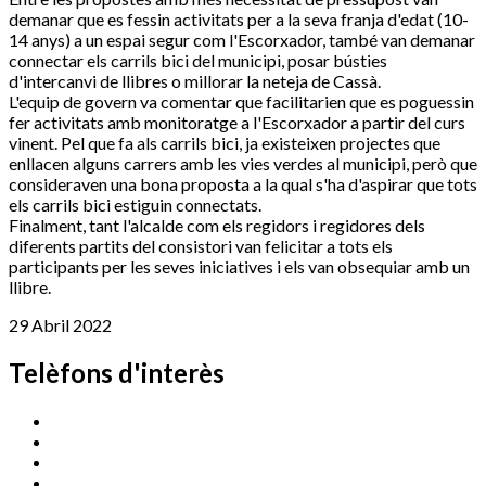
demanar que es fessin activitats per a la seva franja d'edat (10-
14 anys) a un espai segur com l'Escorxador, també van demanar
connectar els carrils bici del municipi, posar bústies
d'intercanvi de llibres o millorar la neteja de Cassà.
L'equip de govern va comentar que facilitarien que es poguessin
fer activitats amb monitoratge a l'Escorxador a partir del curs
vinent. Pel que fa als carrils bici, ja existeixen projectes que
enllacen alguns carrers amb les vies verdes al municipi, però que
consideraven una bona proposta a la qual s'ha d'aspirar que tots
els carrils bici estiguin connectats.
Finalment, tant l'alcalde com els regidors i regidores dels
diferents partits del consistori van felicitar a tots els
participants per les seves iniciatives i els van obsequiar amb un
llibre.
29 Abril 2022
Telèfons d'interès
Cassà Jove
669 166 000
Centre Cultural Sala Galà
972 462 820
Esports (zona esportiva)
972 461 527
Promoció Econòmica
972 462 821