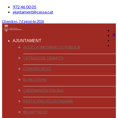
972 46 00 05
ajuntament@cassa.cat
Divendres, 7 d'agost de 2026
AJUNTAMENT
ACCÉS A INFORMACIÓ PÚBLICA
CATÀLEG DE TRÀMITS
COMUNICACIÓ
EL MEU ESPAI
ORDENANCES FISCALS
PARTICIPACIÓ CIUTADANA
RECAPTACIÓ