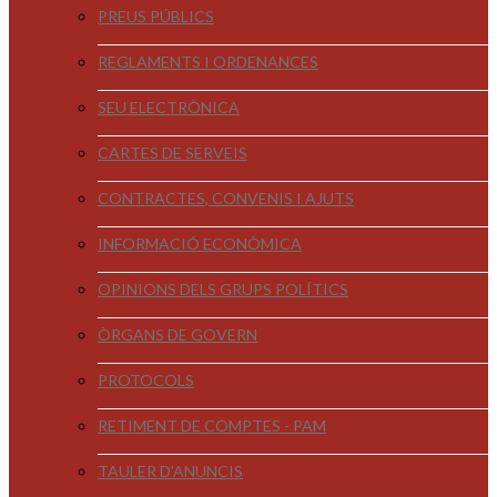
PREUS PÚBLICS
REGLAMENTS I ORDENANCES
SEU ELECTRÒNICA
CARTES DE SERVEIS
CONTRACTES, CONVENIS I AJUTS
INFORMACIÓ ECONÒMICA
OPINIONS DELS GRUPS POLÍTICS
ÒRGANS DE GOVERN
PROTOCOLS
RETIMENT DE COMPTES - PAM
TAULER D'ANUNCIS