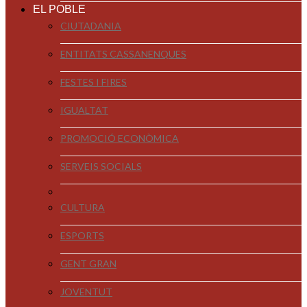
EL POBLE
CIUTADANIA
ENTITATS CASSANENQUES
FESTES I FIRES
IGUALTAT
PROMOCIÓ ECONÒMICA
SERVEIS SOCIALS
CULTURA
ESPORTS
GENT GRAN
JOVENTUT