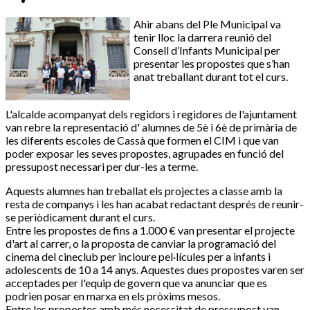
Ahir abans del Ple Municipal va
tenir lloc la darrera reunió del
Consell d’Infants Municipal per
presentar les propostes que s’han
anat treballant durant tot el curs.
L'alcalde acompanyat dels regidors i regidores de l'ajuntament
van rebre la representació d' alumnes de 5è i 6è de primària de
les diferents escoles de Cassà que formen el CIM i que van
poder exposar les seves propostes, agrupades en funció del
pressupost necessari per dur-les a terme.
Aquests alumnes han treballat els projectes a classe amb la
resta de companys i les han acabat redactant després de reunir-
se periòdicament durant el curs.
Entre les propostes de fins a 1.000 € van presentar el projecte
d'art al carrer, o la proposta de canviar la programació del
cinema del cineclub per incloure pel·lícules per a infants i
adolescents de 10 a 14 anys. Aquestes dues propostes varen ser
acceptades per l'equip de govern que va anunciar que es
podrien posar en marxa en els pròxims mesos.
Entre les propostes amb més necessitat de pressupost van