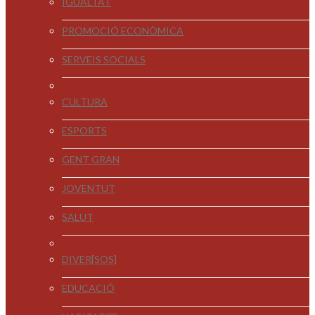
IGUALTAT
PROMOCIÓ ECONÒMICA
SERVEIS SOCIALS
CULTURA
ESPORTS
GENT GRAN
JOVENTUT
SALUT
DIVER[SOS]
EDUCACIÓ