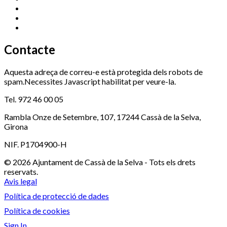
Ràdio Cassà
972 463 777
Serveis Socials
972 460 851
Xaloc
972 900 235
Contacte
Aquesta adreça de correu-e està protegida dels robots de
spam.Necessites Javascript habilitat per veure-la.
Tel. 972 46 00 05
Rambla Onze de Setembre, 107, 17244 Cassà de la Selva,
Girona
NIF. P1704900-H
© 2026 Ajuntament de Cassà de la Selva - Tots els drets
reservats.
Avis legal
Política de protecció de dades
Política de cookies
Sign In