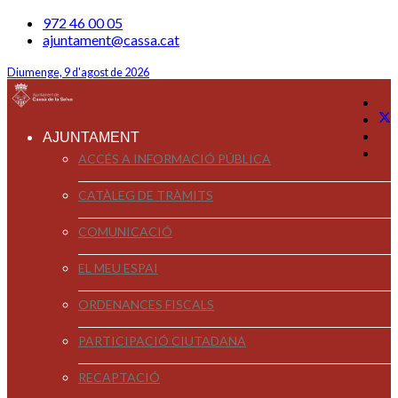
972 46 00 05
ajuntament@cassa.cat
Diumenge, 9 d'agost de 2026
AJUNTAMENT
ACCÉS A INFORMACIÓ PÚBLICA
CATÀLEG DE TRÀMITS
COMUNICACIÓ
EL MEU ESPAI
ORDENANCES FISCALS
PARTICIPACIÓ CIUTADANA
RECAPTACIÓ