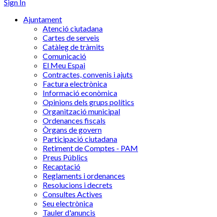
Sign In
Ajuntament
Atenció ciutadana
Cartes de serveis
Catàleg de tràmits
Comunicació
El Meu Espai
Contractes, convenis i ajuts
Factura electrònica
Informació econòmica
Opinions dels grups polítics
Organització municipal
Ordenances fiscals
Òrgans de govern
Participació ciutadana
Retiment de Comptes - PAM
Preus Públics
Recaptació
Reglaments i ordenances
Resolucions i decrets
Consultes Actives
Seu electrònica
Tauler d'anuncis