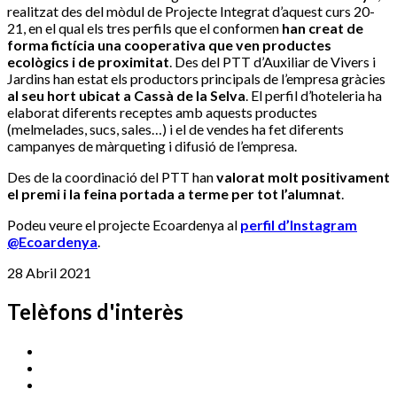
realitzat des del mòdul de Projecte Integrat d’aquest curs 20-
21, en el qual els tres perfils que el conformen
han creat de
forma fictícia una cooperativa que ven productes
ecològics i de proximitat
. Des del PTT d’Auxiliar de Vivers i
Jardins han estat els productors principals de l’empresa gràcies
al seu hort ubicat a Cassà de la Selva
. El perfil d’hoteleria ha
elaborat diferents receptes amb aquests productes
(melmelades, sucs, sales…) i el de vendes ha fet diferents
campanyes de màrqueting i difusió de l’empresa.
Des de la coordinació del PTT han
valorat molt positivament
el premi i la feina portada a terme per tot l’alumnat
.
Podeu veure el projecte Ecoardenya al
perfil d’Instagram
@Ecoardenya
.
28 Abril 2021
Telèfons d'interès
Cassà Jove
669 166 000
Centre Cultural Sala Galà
972 462 820
Esports (zona esportiva)
972 461 527