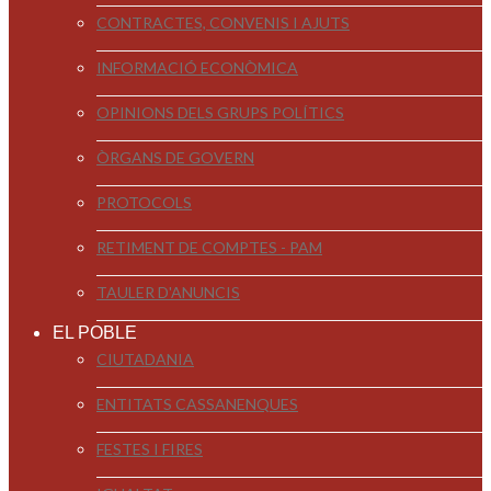
CONTRACTES, CONVENIS I AJUTS
INFORMACIÓ ECONÒMICA
OPINIONS DELS GRUPS POLÍTICS
ÒRGANS DE GOVERN
PROTOCOLS
RETIMENT DE COMPTES - PAM
TAULER D'ANUNCIS
EL POBLE
CIUTADANIA
ENTITATS CASSANENQUES
FESTES I FIRES