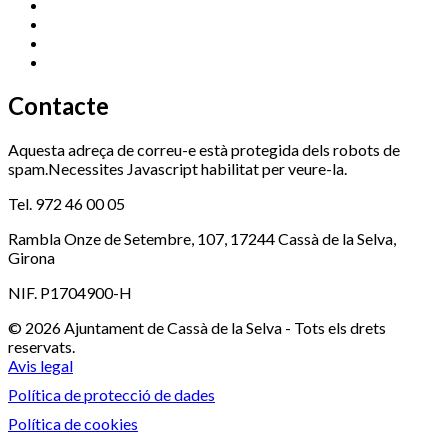
Promoció Econòmica
972 462 821
Ràdio Cassà
972 463 777
Serveis Socials
972 460 851
Xaloc
972 900 235
Contacte
Aquesta adreça de correu-e està protegida dels robots de
spam.Necessites Javascript habilitat per veure-la.
Tel. 972 46 00 05
Rambla Onze de Setembre, 107, 17244 Cassà de la Selva,
Girona
NIF. P1704900-H
© 2026 Ajuntament de Cassà de la Selva - Tots els drets
reservats.
Avis legal
Política de protecció de dades
Política de cookies