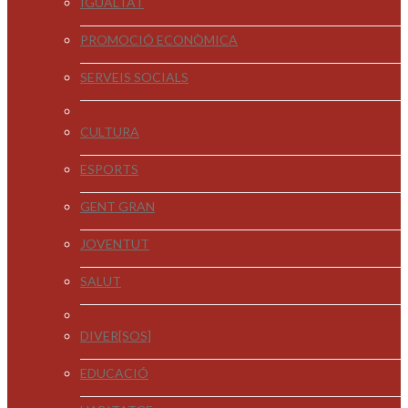
IGUALTAT
PROMOCIÓ ECONÒMICA
SERVEIS SOCIALS
CULTURA
ESPORTS
GENT GRAN
JOVENTUT
SALUT
DIVER[SOS]
EDUCACIÓ