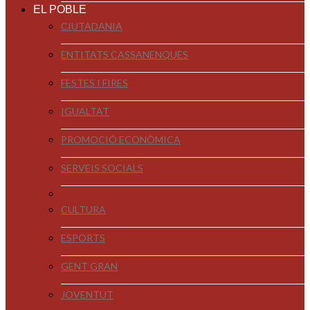
EL POBLE
CIUTADANIA
ENTITATS CASSANENQUES
FESTES I FIRES
IGUALTAT
PROMOCIÓ ECONÒMICA
SERVEIS SOCIALS
CULTURA
ESPORTS
GENT GRAN
JOVENTUT