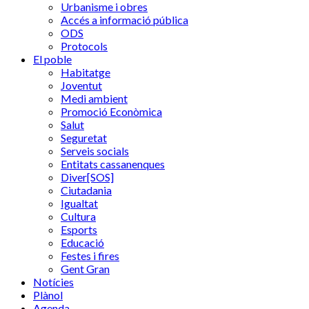
Urbanisme i obres
Accés a informació pública
ODS
Protocols
El poble
Habitatge
Joventut
Medi ambient
Promoció Econòmica
Salut
Seguretat
Serveis socials
Entitats cassanenques
Diver[SOS]
Ciutadania
Igualtat
Cultura
Esports
Educació
Festes i fires
Gent Gran
Notícies
Plànol
Agenda