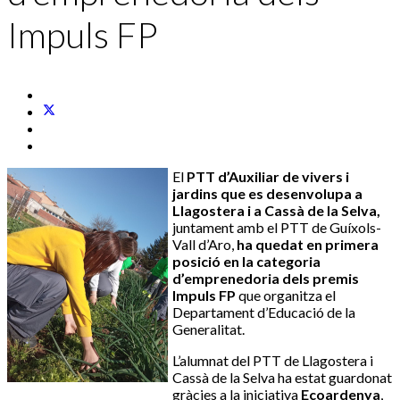
Impuls FP
El
PTT d’Auxiliar de vivers i
jardins que es desenvolupa a
Llagostera i a Cassà de la Selva,
juntament amb el PTT de Guíxols-
Vall d’Aro,
ha quedat en primera
posició en la categoria
d’emprenedoria dels premis
Impuls FP
que organitza el
Departament d’Educació de la
Generalitat.
L’alumnat del PTT de Llagostera i
Cassà de la Selva ha estat guardonat
gràcies a la iniciativa
Ecoardenya
,