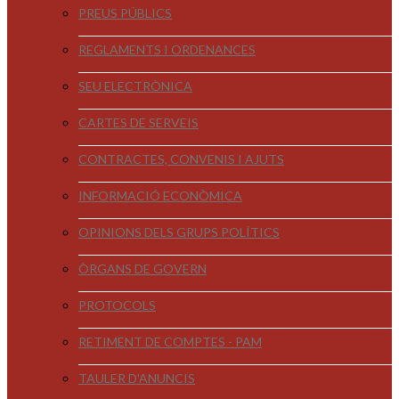
PREUS PÚBLICS
REGLAMENTS I ORDENANCES
SEU ELECTRÒNICA
CARTES DE SERVEIS
CONTRACTES, CONVENIS I AJUTS
INFORMACIÓ ECONÒMICA
OPINIONS DELS GRUPS POLÍTICS
ÒRGANS DE GOVERN
PROTOCOLS
RETIMENT DE COMPTES - PAM
TAULER D'ANUNCIS