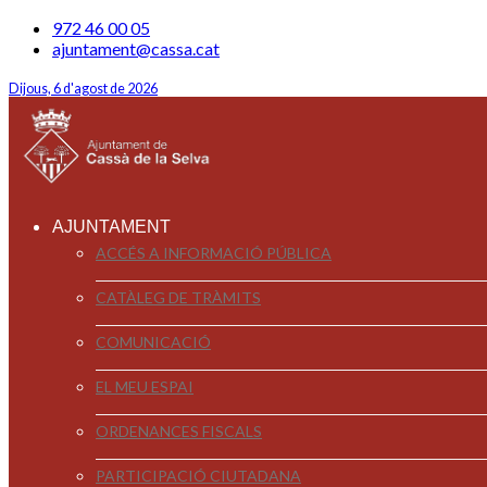
972 46 00 05
ajuntament@cassa.cat
Dijous, 6 d'agost de 2026
AJUNTAMENT
ACCÉS A INFORMACIÓ PÚBLICA
CATÀLEG DE TRÀMITS
COMUNICACIÓ
EL MEU ESPAI
ORDENANCES FISCALS
PARTICIPACIÓ CIUTADANA