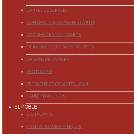
CARTES DE SERVEIS
CONTRACTES, CONVENIS I AJUTS
INFORMACIÓ ECONÒMICA
OPINIONS DELS GRUPS POLÍTICS
ÒRGANS DE GOVERN
PROTOCOLS
RETIMENT DE COMPTES - PAM
TAULER D'ANUNCIS
EL POBLE
CIUTADANIA
ENTITATS CASSANENQUES