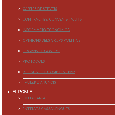
CARTES DE SERVEIS
CONTRACTES, CONVENIS I AJUTS
INFORMACIÓ ECONÒMICA
OPINIONS DELS GRUPS POLÍTICS
ÒRGANS DE GOVERN
PROTOCOLS
RETIMENT DE COMPTES - PAM
TAULER D'ANUNCIS
EL POBLE
CIUTADANIA
ENTITATS CASSANENQUES