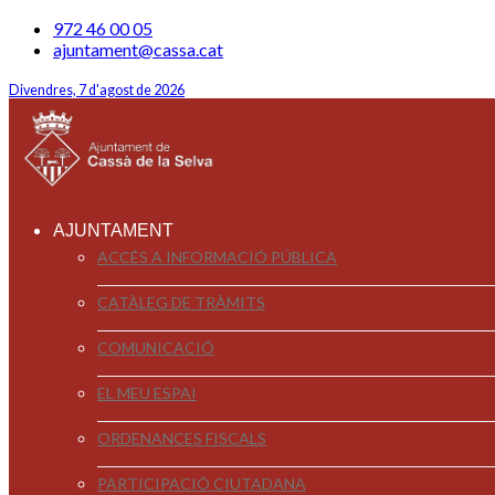
972 46 00 05
ajuntament@cassa.cat
Divendres, 7 d'agost de 2026
AJUNTAMENT
ACCÉS A INFORMACIÓ PÚBLICA
CATÀLEG DE TRÀMITS
COMUNICACIÓ
EL MEU ESPAI
ORDENANCES FISCALS
PARTICIPACIÓ CIUTADANA