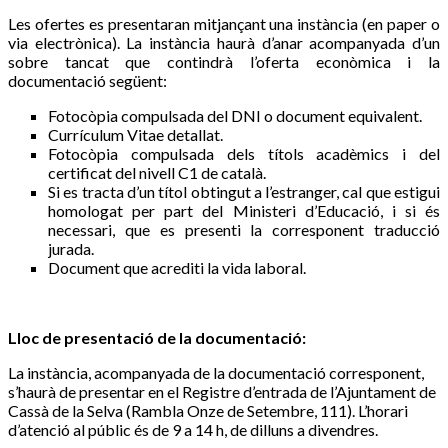
Les ofertes es presentaran mitjançant una instància (en paper o
via electrònica). La instància haurà d’anar acompanyada d’un
sobre tancat que contindrà l’oferta econòmica i la
documentació següent:
Fotocòpia compulsada del DNI o document equivalent.
Currículum Vitae detallat.
Fotocòpia compulsada dels títols acadèmics i del
certificat del nivell C1 de català.
Si es tracta d’un títol obtingut a l’estranger, cal que estigui
homologat per part del Ministeri d’Educació, i si és
necessari, que es presenti la corresponent traducció
jurada.
Document que acrediti la vida laboral.
Lloc de presentació de la documentació:
La instància, acompanyada de la documentació corresponent,
s’haurà de presentar en el Registre d’entrada de l’Ajuntament de
Cassà de la Selva (Rambla Onze de Setembre, 111). L’horari
d’atenció al públic és de 9 a 14 h, de dilluns a divendres.