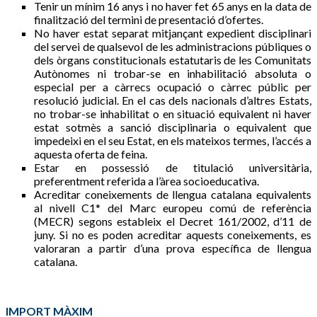
Tenir un mínim 16 anys i no haver fet 65 anys en la data de
finalització del termini de presentació d’ofertes.
No haver estat separat mitjançant expedient disciplinari
del servei de qualsevol de les administracions públiques o
dels òrgans constitucionals estatutaris de les Comunitats
Autònomes ni trobar-se en inhabilitació absoluta o
especial per a càrrecs ocupació o càrrec públic per
resolució judicial. En el cas dels nacionals d’altres Estats,
no trobar-se inhabilitat o en situació equivalent ni haver
estat sotmès a sanció disciplinaria o equivalent que
impedeixi en el seu Estat, en els mateixos termes, l’accés a
aquesta oferta de feina.
Estar en possessió de titulació universitària,
preferentment referida a l’àrea socioeducativa.
Acreditar coneixements de llengua catalana equivalents
al nivell C1* del Marc europeu comú de referència
(MECR) segons estableix el Decret 161/2002, d’11 de
juny. Si no es poden acreditar aquests coneixements, es
valoraran a partir d’una prova específica de llengua
catalana.
IMPORT MÀXIM