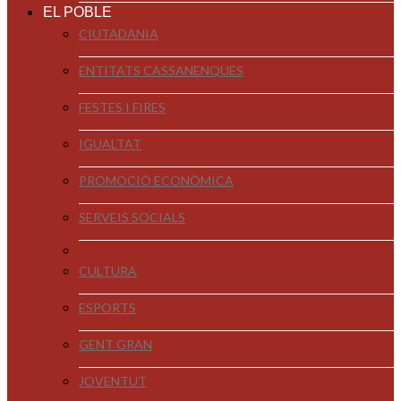
EL POBLE
CIUTADANIA
ENTITATS CASSANENQUES
FESTES I FIRES
IGUALTAT
PROMOCIÓ ECONÒMICA
SERVEIS SOCIALS
CULTURA
ESPORTS
GENT GRAN
JOVENTUT