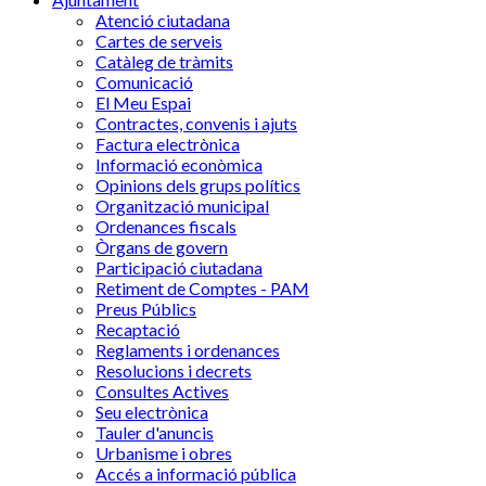
Atenció ciutadana
Cartes de serveis
Catàleg de tràmits
Comunicació
El Meu Espai
Contractes, convenis i ajuts
Factura electrònica
Informació econòmica
Opinions dels grups polítics
Organització municipal
Ordenances fiscals
Òrgans de govern
Participació ciutadana
Retiment de Comptes - PAM
Preus Públics
Recaptació
Reglaments i ordenances
Resolucions i decrets
Consultes Actives
Seu electrònica
Tauler d'anuncis
Urbanisme i obres
Accés a informació pública