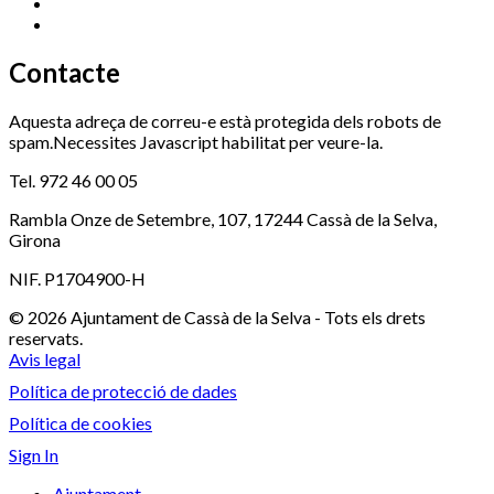
Serveis Socials
972 460 851
Xaloc
972 900 235
Contacte
Aquesta adreça de correu-e està protegida dels robots de
spam.Necessites Javascript habilitat per veure-la.
Tel. 972 46 00 05
Rambla Onze de Setembre, 107, 17244 Cassà de la Selva,
Girona
NIF. P1704900-H
© 2026 Ajuntament de Cassà de la Selva - Tots els drets
reservats.
Avis legal
Política de protecció de dades
Política de cookies
Sign In
Ajuntament