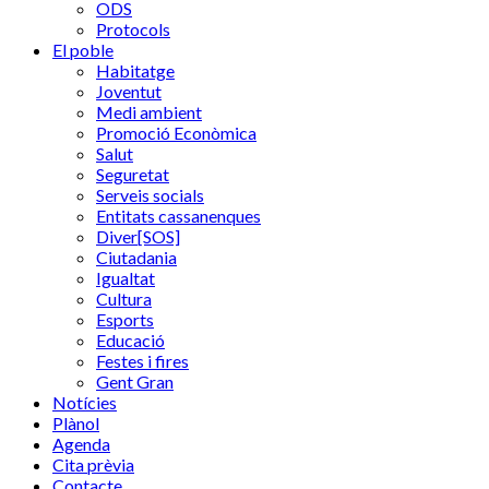
ODS
Protocols
El poble
Habitatge
Joventut
Medi ambient
Promoció Econòmica
Salut
Seguretat
Serveis socials
Entitats cassanenques
Diver[SOS]
Ciutadania
Igualtat
Cultura
Esports
Educació
Festes i fires
Gent Gran
Notícies
Plànol
Agenda
Cita prèvia
Contacte