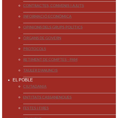
CONTRACTES, CONVENIS I AJUTS
INFORMACIÓ ECONÒMICA
OPINIONS DELS GRUPS POLÍTICS
ÒRGANS DE GOVERN
PROTOCOLS
RETIMENT DE COMPTES - PAM
TAULER D'ANUNCIS
EL POBLE
CIUTADANIA
ENTITATS CASSANENQUES
FESTES I FIRES