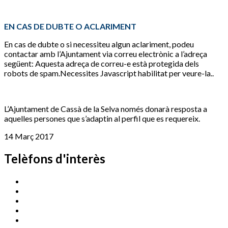
EN CAS DE DUBTE O ACLARIMENT
En cas de dubte o si necessiteu algun aclariment, podeu
contactar amb l’Ajuntament via correu electrònic a l’adreça
següent:
Aquesta adreça de correu-e està protegida dels
robots de spam.Necessites Javascript habilitat per veure-la.
.
L’Ajuntament de Cassà de la Selva només donarà resposta a
aquelles persones que s’adaptin al perfil que es requereix.
14 Març 2017
Telèfons d'interès
Cassà Jove
669 166 000
Centre Cultural Sala Galà
972 462 820
Esports (zona esportiva)
972 461 527
Promoció Econòmica
972 462 821
Ràdio Cassà
972 463 777