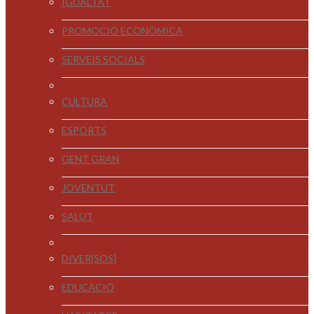
IGUALTAT
PROMOCIÓ ECONÒMICA
SERVEIS SOCIALS
CULTURA
ESPORTS
GENT GRAN
JOVENTUT
SALUT
DIVER[SOS]
EDUCACIÓ