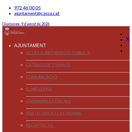
972 46 00 05
ajuntament@cassa.cat
Diumenge, 9 d'agost de 2026
AJUNTAMENT
ACCÉS A INFORMACIÓ PÚBLICA
CATÀLEG DE TRÀMITS
COMUNICACIÓ
EL MEU ESPAI
ORDENANCES FISCALS
PARTICIPACIÓ CIUTADANA
RECAPTACIÓ