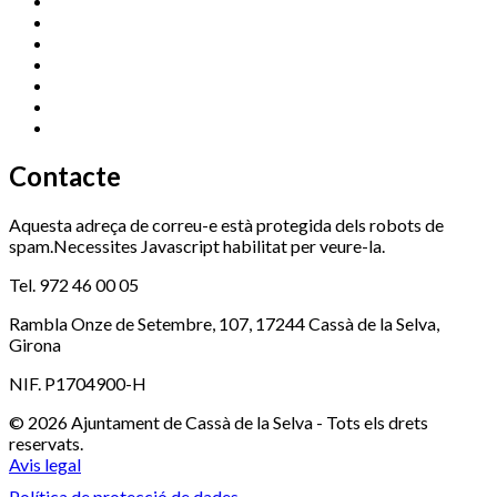
Cassà Jove
669 166 000
Centre Cultural Sala Galà
972 462 820
Esports (zona esportiva)
972 461 527
Promoció Econòmica
972 462 821
Ràdio Cassà
972 463 777
Serveis Socials
972 460 851
Xaloc
972 900 235
Contacte
Aquesta adreça de correu-e està protegida dels robots de
spam.Necessites Javascript habilitat per veure-la.
Tel. 972 46 00 05
Rambla Onze de Setembre, 107, 17244 Cassà de la Selva,
Girona
NIF. P1704900-H
© 2026 Ajuntament de Cassà de la Selva - Tots els drets
reservats.
Avis legal
Política de protecció de dades