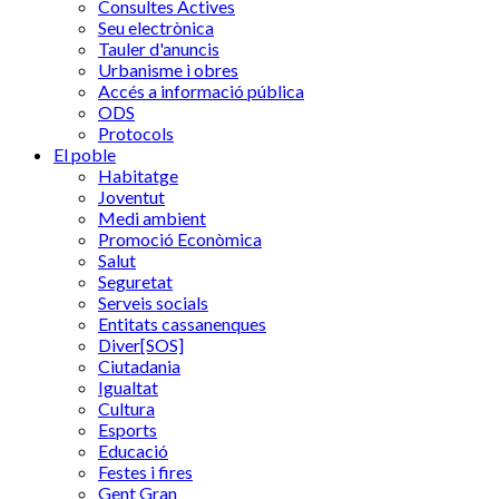
Consultes Actives
Seu electrònica
Tauler d'anuncis
Urbanisme i obres
Accés a informació pública
ODS
Protocols
El poble
Habitatge
Joventut
Medi ambient
Promoció Econòmica
Salut
Seguretat
Serveis socials
Entitats cassanenques
Diver[SOS]
Ciutadania
Igualtat
Cultura
Esports
Educació
Festes i fires
Gent Gran