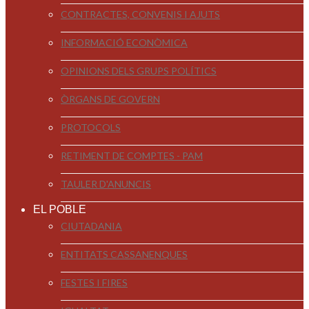
CONTRACTES, CONVENIS I AJUTS
INFORMACIÓ ECONÒMICA
OPINIONS DELS GRUPS POLÍTICS
ÒRGANS DE GOVERN
PROTOCOLS
RETIMENT DE COMPTES - PAM
TAULER D'ANUNCIS
EL POBLE
CIUTADANIA
ENTITATS CASSANENQUES
FESTES I FIRES