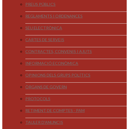
PREUS PÚBLICS
REGLAMENTS I ORDENANCES
SEU ELECTRÒNICA
CARTES DE SERVEIS
CONTRACTES, CONVENIS I AJUTS
INFORMACIÓ ECONÒMICA
OPINIONS DELS GRUPS POLÍTICS
ÒRGANS DE GOVERN
PROTOCOLS
RETIMENT DE COMPTES - PAM
TAULER D'ANUNCIS