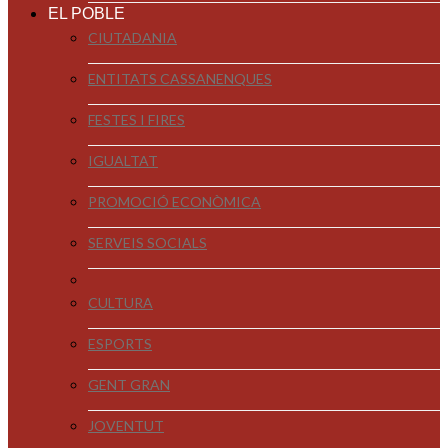
EL POBLE
CIUTADANIA
ENTITATS CASSANENQUES
FESTES I FIRES
IGUALTAT
PROMOCIÓ ECONÒMICA
SERVEIS SOCIALS
CULTURA
ESPORTS
GENT GRAN
JOVENTUT