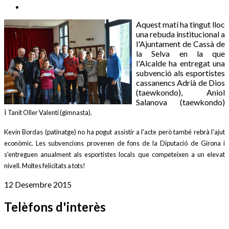
Aquest matí ha tingut lloc
una rebuda institucional a
l'Ajuntament de Cassà de
la Selva en la que
l'Alcalde ha entregat una
subvenció als esportistes
cassanencs Adrià de Dios
(taewkondo), Aniol
Salanova (taewkondo)
i
Tanit Oller Valentí (gimnasta).
Kevin Bordas (patinatge) no ha pogut assistir a l'acte però també rebrà l'ajut
econòmic. Les subvencions provenen de fons de la Diputació de Girona i
s'entreguen anualment als esportistes locals que competeixen a un elevat
nivell. Moltes felicitats a tots!
12 Desembre 2015
Telèfons d'interès