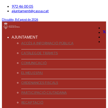
972 46 00 05
ajuntament@cassa.cat
Dissabte, 8 d'agost de 2026
AJUNTAMENT
ACCÉS A INFORMACIÓ PÚBLICA
CATÀLEG DE TRÀMITS
COMUNICACIÓ
EL MEU ESPAI
ORDENANCES FISCALS
PARTICIPACIÓ CIUTADANA
RECAPTACIÓ