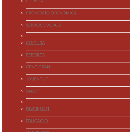
IGUALTAT
PROMOCIÓ ECONÒMICA
SERVEIS SOCIALS
CULTURA
ESPORTS
GENT GRAN
JOVENTUT
SALUT
DIVER[SOS]
EDUCACIÓ