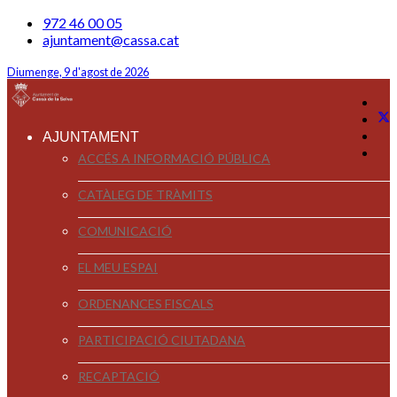
972 46 00 05
ajuntament@cassa.cat
Diumenge, 9 d'agost de 2026
AJUNTAMENT
ACCÉS A INFORMACIÓ PÚBLICA
CATÀLEG DE TRÀMITS
COMUNICACIÓ
EL MEU ESPAI
ORDENANCES FISCALS
PARTICIPACIÓ CIUTADANA
RECAPTACIÓ