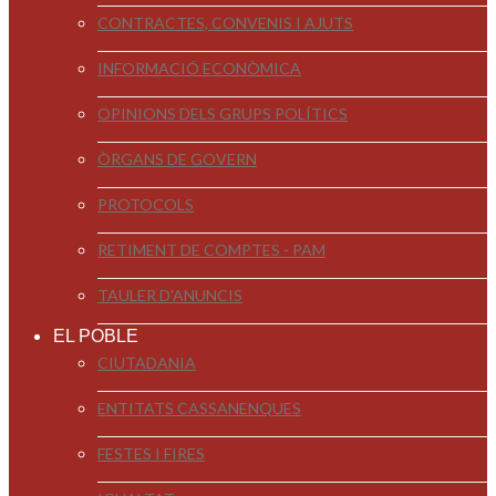
CONTRACTES, CONVENIS I AJUTS
INFORMACIÓ ECONÒMICA
OPINIONS DELS GRUPS POLÍTICS
ÒRGANS DE GOVERN
PROTOCOLS
RETIMENT DE COMPTES - PAM
TAULER D'ANUNCIS
EL POBLE
CIUTADANIA
ENTITATS CASSANENQUES
FESTES I FIRES