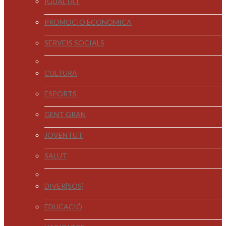
IGUALTAT
PROMOCIÓ ECONÒMICA
SERVEIS SOCIALS
CULTURA
ESPORTS
GENT GRAN
JOVENTUT
SALUT
DIVER[SOS]
EDUCACIÓ