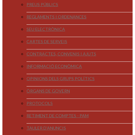
PREUS PÚBLICS
REGLAMENTS I ORDENANCES
SEU ELECTRÒNICA
CARTES DE SERVEIS
CONTRACTES, CONVENIS I AJUTS
INFORMACIÓ ECONÒMICA
OPINIONS DELS GRUPS POLÍTICS
ÒRGANS DE GOVERN
PROTOCOLS
RETIMENT DE COMPTES - PAM
TAULER D'ANUNCIS