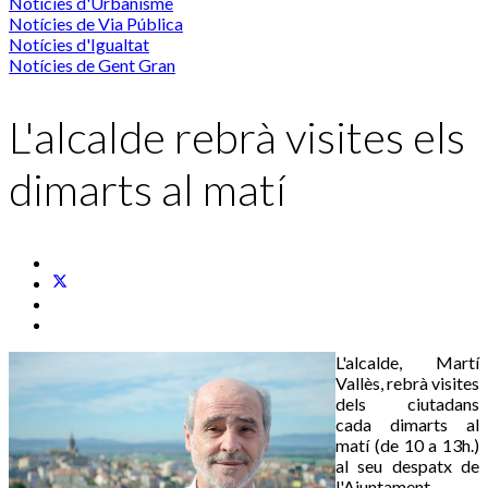
Notícies d'Urbanisme
Notícies de Via Pública
Notícies d'Igualtat
Notícies de Gent Gran
L'alcalde rebrà visites els
dimarts al matí
L'alcalde, Martí
Vallès, rebrà visites
dels ciutadans
cada dimarts al
matí (de 10 a 13h.)
al seu despatx de
l'Ajuntament.