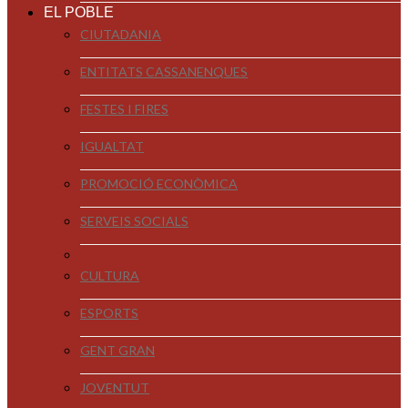
EL POBLE
CIUTADANIA
ENTITATS CASSANENQUES
FESTES I FIRES
IGUALTAT
PROMOCIÓ ECONÒMICA
SERVEIS SOCIALS
CULTURA
ESPORTS
GENT GRAN
JOVENTUT