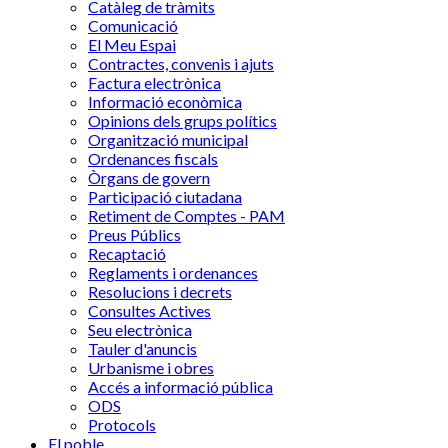
Catàleg de tràmits
Comunicació
El Meu Espai
Contractes, convenis i ajuts
Factura electrònica
Informació econòmica
Opinions dels grups polítics
Organització municipal
Ordenances fiscals
Òrgans de govern
Participació ciutadana
Retiment de Comptes - PAM
Preus Públics
Recaptació
Reglaments i ordenances
Resolucions i decrets
Consultes Actives
Seu electrònica
Tauler d'anuncis
Urbanisme i obres
Accés a informació pública
ODS
Protocols
El poble