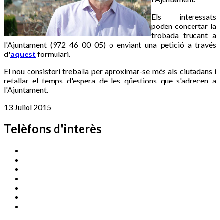
Els interessats
poden concertar la
trobada trucant a
l'Ajuntament (972 46 00 05) o enviant una petició a través
d'
aquest
formulari.
El nou consistori treballa per aproximar-se més als ciutadans i
retallar el temps d'espera de les qüestions que s'adrecen a
l'Ajuntament.
13 Juliol 2015
Telèfons d'interès
Cassà Jove
669 166 000
Centre Cultural Sala Galà
972 462 820
Esports (zona esportiva)
972 461 527
Promoció Econòmica
972 462 821
Ràdio Cassà
972 463 777
Serveis Socials
972 460 851
Xaloc
972 900 235