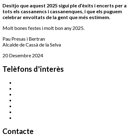
Desitjo que aquest 2025 sigui ple d’èxits i encerts per a
tots els cassanencs i cassanenques, i que els puguem
celebrar envoltats de la gent que més estimem.
Molt bones festes i molt bon any 2025.
Pau Presas i Bertran
Alcalde de Cassà de la Selva
20 Desembre 2024
Telèfons d'interès
Cassà Jove
669 166 000
Centre Cultural Sala Galà
972 462 820
Esports (zona esportiva)
972 461 527
Promoció Econòmica
972 462 821
Ràdio Cassà
972 463 777
Serveis Socials
972 460 851
Xaloc
972 900 235
Contacte