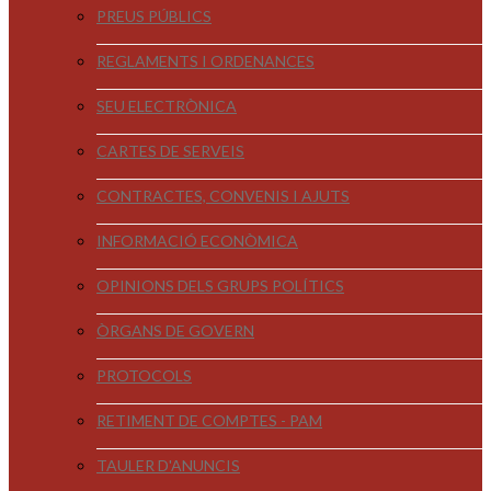
PREUS PÚBLICS
REGLAMENTS I ORDENANCES
SEU ELECTRÒNICA
CARTES DE SERVEIS
CONTRACTES, CONVENIS I AJUTS
INFORMACIÓ ECONÒMICA
OPINIONS DELS GRUPS POLÍTICS
ÒRGANS DE GOVERN
PROTOCOLS
RETIMENT DE COMPTES - PAM
TAULER D'ANUNCIS