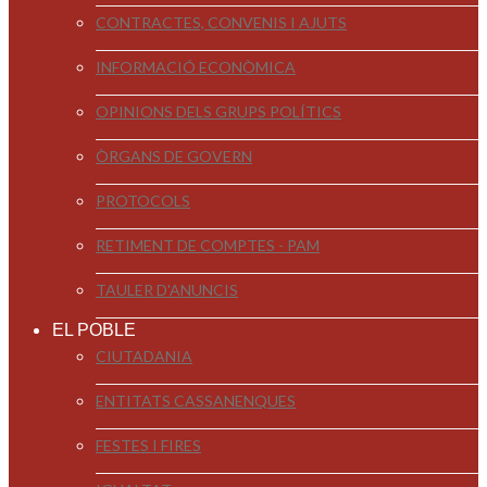
CONTRACTES, CONVENIS I AJUTS
INFORMACIÓ ECONÒMICA
OPINIONS DELS GRUPS POLÍTICS
ÒRGANS DE GOVERN
PROTOCOLS
RETIMENT DE COMPTES - PAM
TAULER D'ANUNCIS
EL POBLE
CIUTADANIA
ENTITATS CASSANENQUES
FESTES I FIRES