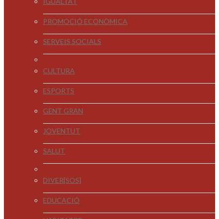
IGUALTAT
PROMOCIÓ ECONÒMICA
SERVEIS SOCIALS
CULTURA
ESPORTS
GENT GRAN
JOVENTUT
SALUT
DIVER[SOS]
EDUCACIÓ