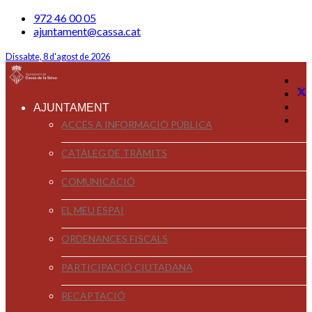
972 46 00 05
ajuntament@cassa.cat
Dissabte, 8 d'agost de 2026
AJUNTAMENT
ACCÉS A INFORMACIÓ PÚBLICA
CATÀLEG DE TRÀMITS
COMUNICACIÓ
EL MEU ESPAI
ORDENANCES FISCALS
PARTICIPACIÓ CIUTADANA
RECAPTACIÓ