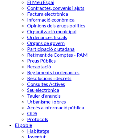
El Meu Espai
Contractes, convenis i ajuts
Factura electrònica
Informació econòmica
Opinions dels grups polítics
Organització municipal
Ordenances fiscals
Òrgans de govern
Participació ciutadana
Retiment de Comptes - PAM
Preus Públics
Recaptació
Reglaments i ordenances
Resolucions i decrets
Consultes Actives
Seu electrònica
Tauler d'anuncis
Urbanisme i obres
Accés a informació pública
ODS
Protocols
El poble
Habitatge
Joventut