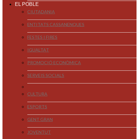
EL POBLE
CIUTADANIA
ENTITATS CASSANENQUES
FESTES I FIRES
IGUALTAT
PROMOCIÓ ECONÒMICA
SERVEIS SOCIALS
CULTURA
ESPORTS
GENT GRAN
JOVENTUT