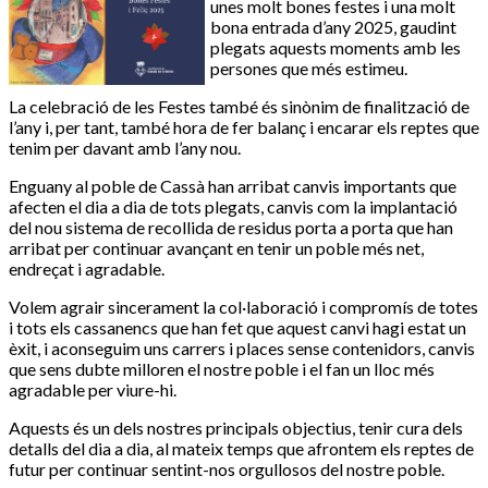
unes molt bones festes i una molt
bona entrada d’any 2025, gaudint
plegats aquests moments amb les
persones que més estimeu.
La celebració de les Festes també és sinònim de finalització de
l’any i, per tant, també hora de fer balanç i encarar els reptes que
tenim per davant amb l’any nou.
Enguany al poble de Cassà han arribat canvis importants que
afecten el dia a dia de tots plegats, canvis com la implantació
del nou sistema de recollida de residus porta a porta que han
arribat per continuar avançant en tenir un poble més net,
endreçat i agradable.
Volem agrair sincerament la col·laboració i compromís de totes
i tots els cassanencs que han fet que aquest canvi hagi estat un
èxit, i aconseguim uns carrers i places sense contenidors, canvis
que sens dubte milloren el nostre poble i el fan un lloc més
agradable per viure-hi.
Aquests és un dels nostres principals objectius, tenir cura dels
detalls del dia a dia, al mateix temps que afrontem els reptes de
futur per continuar sentint-nos orgullosos del nostre poble.