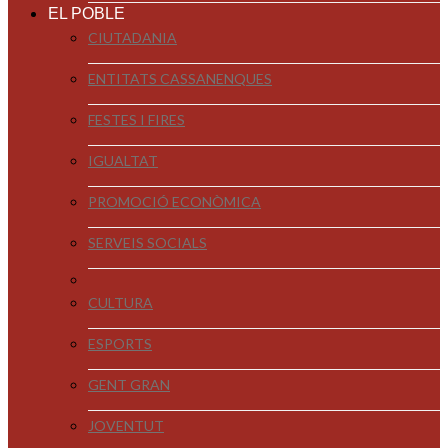
EL POBLE
CIUTADANIA
ENTITATS CASSANENQUES
FESTES I FIRES
IGUALTAT
PROMOCIÓ ECONÒMICA
SERVEIS SOCIALS
CULTURA
ESPORTS
GENT GRAN
JOVENTUT