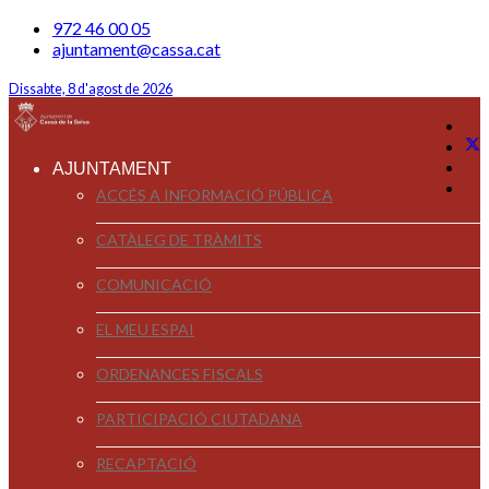
972 46 00 05
ajuntament@cassa.cat
Dissabte, 8 d'agost de 2026
AJUNTAMENT
ACCÉS A INFORMACIÓ PÚBLICA
CATÀLEG DE TRÀMITS
COMUNICACIÓ
EL MEU ESPAI
ORDENANCES FISCALS
PARTICIPACIÓ CIUTADANA
RECAPTACIÓ