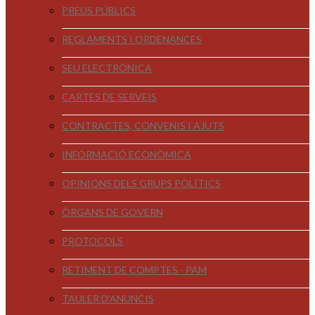
PREUS PÚBLICS
REGLAMENTS I ORDENANCES
SEU ELECTRÒNICA
CARTES DE SERVEIS
CONTRACTES, CONVENIS I AJUTS
INFORMACIÓ ECONÒMICA
OPINIONS DELS GRUPS POLÍTICS
ÒRGANS DE GOVERN
PROTOCOLS
RETIMENT DE COMPTES - PAM
TAULER D'ANUNCIS