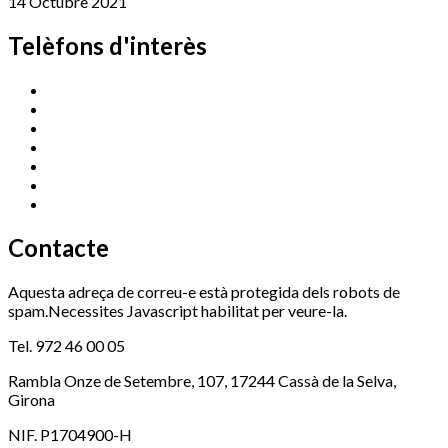
14 Octubre 2021
Telèfons d'interès
Cassà Jove
669 166 000
Centre Cultural Sala Galà
972 462 820
Esports (zona esportiva)
972 461 527
Promoció Econòmica
972 462 821
Ràdio Cassà
972 463 777
Serveis Socials
972 460 851
Xaloc
972 900 235
Contacte
Aquesta adreça de correu-e està protegida dels robots de
spam.Necessites Javascript habilitat per veure-la.
Tel. 972 46 00 05
Rambla Onze de Setembre, 107, 17244 Cassà de la Selva,
Girona
NIF. P1704900-H