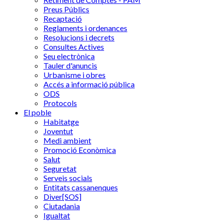
Preus Públics
Recaptació
Reglaments i ordenances
Resolucions i decrets
Consultes Actives
Seu electrònica
Tauler d'anuncis
Urbanisme i obres
Accés a informació pública
ODS
Protocols
El poble
Habitatge
Joventut
Medi ambient
Promoció Econòmica
Salut
Seguretat
Serveis socials
Entitats cassanenques
Diver[SOS]
Ciutadania
Igualtat