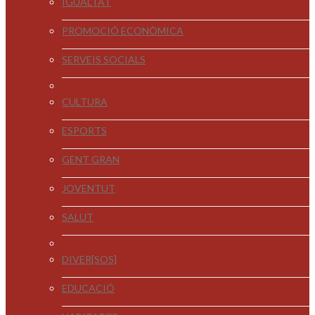
IGUALTAT
PROMOCIÓ ECONÒMICA
SERVEIS SOCIALS
CULTURA
ESPORTS
GENT GRAN
JOVENTUT
SALUT
DIVER[SOS]
EDUCACIÓ