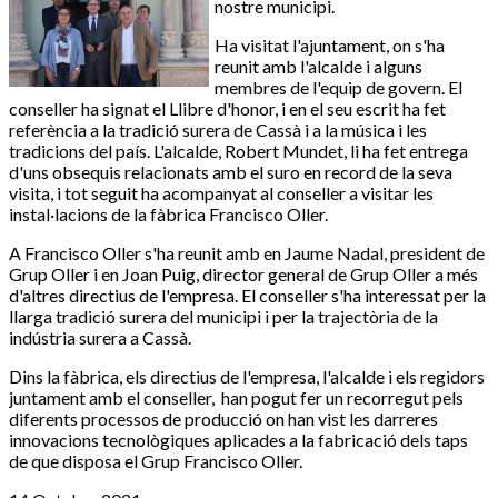
nostre municipi.
Ha visitat l'ajuntament, on s'ha
reunit amb l'alcalde i alguns
membres de l'equip de govern. El
conseller ha signat el Llibre d'honor, i en el seu escrit ha fet
referència a la tradició surera de Cassà i a la música i les
tradicions del país. L'alcalde, Robert Mundet, li ha fet entrega
d'uns obsequis relacionats amb el suro en record de la seva
visita, i tot seguit ha acompanyat al conseller a visitar les
instal·lacions de la fàbrica Francisco Oller.
A Francisco Oller s'ha reunit amb en Jaume Nadal, president de
Grup Oller i en Joan Puig, director general de Grup Oller a més
d'altres directius de l'empresa. El conseller s'ha interessat per la
llarga tradició surera del municipi i per la trajectòria de la
indústria surera a Cassà.
Dins la fàbrica, els directius de l'empresa, l'alcalde i els regidors
juntament amb el conseller, han pogut fer un recorregut pels
diferents processos de producció on han vist les darreres
innovacions tecnològiques aplicades a la fabricació dels taps
de que disposa el Grup Francisco Oller.