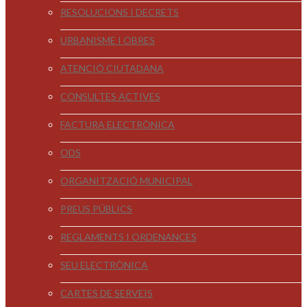
RESOLUCIONS I DECRETS
URBANISME I OBRES
ATENCIÓ CIUTADANA
CONSULTES ACTIVES
FACTURA ELECTRÒNICA
ODS
ORGANITZACIÓ MUNICIPAL
PREUS PÚBLICS
REGLAMENTS I ORDENANCES
SEU ELECTRÒNICA
CARTES DE SERVEIS