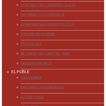
CONTRACTES, CONVENIS I AJUTS
INFORMACIÓ ECONÒMICA
OPINIONS DELS GRUPS POLÍTICS
ÒRGANS DE GOVERN
PROTOCOLS
RETIMENT DE COMPTES - PAM
TAULER D'ANUNCIS
EL POBLE
CIUTADANIA
ENTITATS CASSANENQUES
FESTES I FIRES