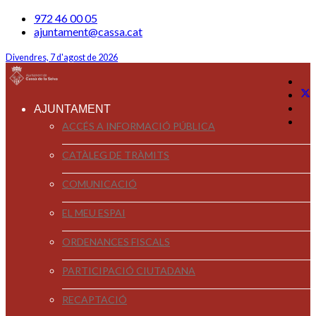
972 46 00 05
ajuntament@cassa.cat
Divendres, 7 d'agost de 2026
AJUNTAMENT
ACCÉS A INFORMACIÓ PÚBLICA
CATÀLEG DE TRÀMITS
COMUNICACIÓ
EL MEU ESPAI
ORDENANCES FISCALS
PARTICIPACIÓ CIUTADANA
RECAPTACIÓ