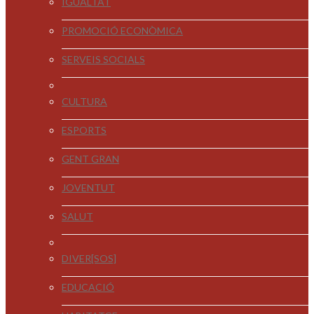
IGUALTAT
PROMOCIÓ ECONÒMICA
SERVEIS SOCIALS
CULTURA
ESPORTS
GENT GRAN
JOVENTUT
SALUT
DIVER[SOS]
EDUCACIÓ