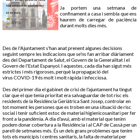
Ja portem una setmana de
confinament a casa i sembla que ens
haurem de carregar de paciència
durant molts dies més.
Des de l'Ajuntament s'han anat prenent algunes decisions
seguint sempre les indicacions que se'ns fan arribar diàriament
des del Departament de Salut, el Govern de la Generalitat i el
Govern de l'Estat Espanyol. I aquestes, cada dia han sigut més
estrictes i més rigoroses, perquè la propagació del
virus
COVID-19
és molt i molt ràpida i infecciosa.
Des del primer dia el gabinet de crisi de l'ajuntament ha tingut
clar que el que tenia prioritat era salvaguardar de tot risc els
residents de la Residència
Geriàtrica Sant
Josep, controlar en
tot moment les persones que es troben en una situació de risc
social i tenir suficient estoc de material
higienicosanitari
per fer
front a la pandèmia. A dia d'avui, amb el material que tenim
podem donar cobertura a la Residència i al CAP de Cassà per un
parell de setmanes més. És un dels grans problemes que tenim
tots els municipis i centres sanitaris, la falta de material per