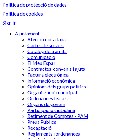
Política de protecció de dades
Política de cookies
Sign In
Ajuntament
Atenció ciutadana
Cartes de serveis
Catàleg de tràmits
Comunicació
El Meu Espai
Contractes, convenis i ajuts
Factura electrònica
Informació econòmica
Opinions dels grups polítics
Organització municipal
Ordenances fiscals
Òrgans de govern
Participació ciutadana
Retiment de Comptes - PAM
Preus Públics
Recaptació
Reglaments i ordenances