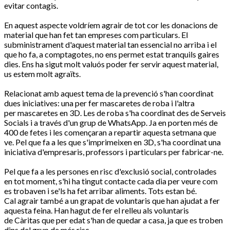
evitar contagis.
En aquest aspecte voldríem agrair de tot cor les donacions de
material que han fet tan empreses com particulars. El
subministrament d'aquest material tan essencial no arriba i el
que ho fa, a comptagotes, no ens permet estat tranquils gaires
dies. Ens ha sigut molt valuós poder fer servir aquest material,
us estem molt agraïts.
Relacionat amb aquest tema de la prevenció s'han coordinat
dues iniciatives: una per fer
mascaretes
de roba i l'altra
per
mascaretes
en
3D
. Les de roba s'ha coordinat des de Serveis
Socials i a través d'un grup de WhatsApp. Ja en porten més de
400 de fetes i les començaran a repartir aquesta setmana que
ve. Pel que fa a les que s'imprimeixen en
3D
, s'ha coordinat una
iniciativa d'empresaris, professors i particulars per fabricar-ne.
Pel que fa a les persones en risc d'exclusió social, controlades
en tot moment, s'hi ha tingut contacte cada dia per veure com
es trobaven i se'ls ha fet arribar aliments. Tots estan bé.
Cal agrair també a un grapat de voluntaris que han ajudat a fer
aquesta feina. Han hagut de fer el relleu als voluntaris
de Càritas que per edat s'han de quedar a casa, ja que es troben
dins del grup de més risc.