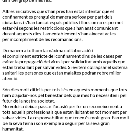
Altres iniciatives que s'han pres han estat intentar que el
confinament es prengui de manera seriosa per part dels
ciutadans i s'han tancat espais públics i llocs on no es permet
estar-hi segons les restriccions que s'han anat comunicant
durant aquests dies. Lamentablement s'han aixecat actes
per incompliment de les recomanacions.
Demanem a tothom la màxima col.laboració i
el compliment estricte del confinament dins de les cases per
evitar la propagació del virus i per solidaritat amb aquells que
estan treballant per salvar vides. Si evitem col.lapsar el sistema
sanitari les persones que estan malaltes podran rebre millor
atenció.
Són dies molt difícils per tots i és en aquests moments que tots
hem d'ajudar-nos pel benestar dels que més ho necessiten i pel
futur de la nostra societat.
No voldria deixar passar l'ocasió per fer un reconeixement a
tots aquells professionals que estan lluitant en tot moment per
salvar vides. La responsabilitat que tenen és molt gran. Fan molt
bé la seva feina i són exemple a seguir per la seva gran
humanitat.