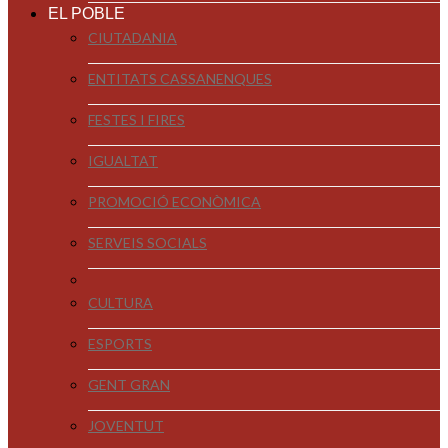
EL POBLE
CIUTADANIA
ENTITATS CASSANENQUES
FESTES I FIRES
IGUALTAT
PROMOCIÓ ECONÒMICA
SERVEIS SOCIALS
CULTURA
ESPORTS
GENT GRAN
JOVENTUT