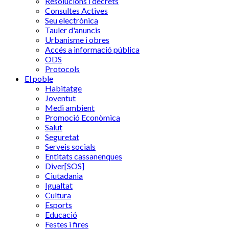
Resolucions i decrets
Consultes Actives
Seu electrònica
Tauler d'anuncis
Urbanisme i obres
Accés a informació pública
ODS
Protocols
El poble
Habitatge
Joventut
Medi ambient
Promoció Econòmica
Salut
Seguretat
Serveis socials
Entitats cassanenques
Diver[SOS]
Ciutadania
Igualtat
Cultura
Esports
Educació
Festes i fires