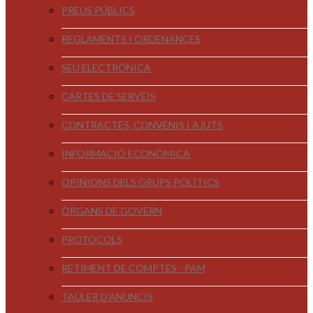
PREUS PÚBLICS
REGLAMENTS I ORDENANCES
SEU ELECTRÒNICA
CARTES DE SERVEIS
CONTRACTES, CONVENIS I AJUTS
INFORMACIÓ ECONÒMICA
OPINIONS DELS GRUPS POLÍTICS
ÒRGANS DE GOVERN
PROTOCOLS
RETIMENT DE COMPTES - PAM
TAULER D'ANUNCIS