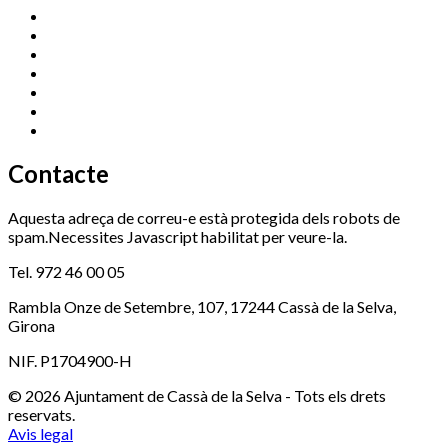
Cassà Jove
669 166 000
Centre Cultural Sala Galà
972 462 820
Esports (zona esportiva)
972 461 527
Promoció Econòmica
972 462 821
Ràdio Cassà
972 463 777
Serveis Socials
972 460 851
Xaloc
972 900 235
Contacte
Aquesta adreça de correu-e està protegida dels robots de
spam.Necessites Javascript habilitat per veure-la.
Tel. 972 46 00 05
Rambla Onze de Setembre, 107, 17244 Cassà de la Selva,
Girona
NIF. P1704900-H
© 2026 Ajuntament de Cassà de la Selva - Tots els drets
reservats.
Avis legal