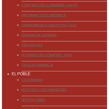
CONTRACTES, CONVENIS I AJUTS
INFORMACIÓ ECONÒMICA
OPINIONS DELS GRUPS POLÍTICS
ÒRGANS DE GOVERN
PROTOCOLS
RETIMENT DE COMPTES - PAM
TAULER D'ANUNCIS
EL POBLE
CIUTADANIA
ENTITATS CASSANENQUES
FESTES I FIRES