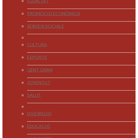
IGUALTAT
PROMOCIÓ ECONÒMICA
SERVEIS SOCIALS
CULTURA
ESPORTS
GENT GRAN
JOVENTUT
SALUT
DIVER[SOS]
EDUCACIÓ