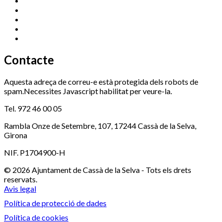
Esports (zona esportiva)
972 461 527
Promoció Econòmica
972 462 821
Ràdio Cassà
972 463 777
Serveis Socials
972 460 851
Xaloc
972 900 235
Contacte
Aquesta adreça de correu-e està protegida dels robots de
spam.Necessites Javascript habilitat per veure-la.
Tel. 972 46 00 05
Rambla Onze de Setembre, 107, 17244 Cassà de la Selva,
Girona
NIF. P1704900-H
© 2026 Ajuntament de Cassà de la Selva - Tots els drets
reservats.
Avis legal
Política de protecció de dades
Política de cookies