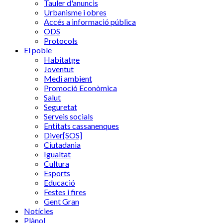
Tauler d'anuncis
Urbanisme i obres
Accés a informació pública
ODS
Protocols
El poble
Habitatge
Joventut
Medi ambient
Promoció Econòmica
Salut
Seguretat
Serveis socials
Entitats cassanenques
Diver[SOS]
Ciutadania
Igualtat
Cultura
Esports
Educació
Festes i fires
Gent Gran
Notícies
Plànol