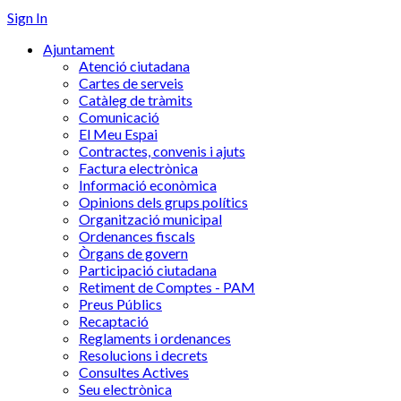
Sign In
Ajuntament
Atenció ciutadana
Cartes de serveis
Catàleg de tràmits
Comunicació
El Meu Espai
Contractes, convenis i ajuts
Factura electrònica
Informació econòmica
Opinions dels grups polítics
Organització municipal
Ordenances fiscals
Òrgans de govern
Participació ciutadana
Retiment de Comptes - PAM
Preus Públics
Recaptació
Reglaments i ordenances
Resolucions i decrets
Consultes Actives
Seu electrònica