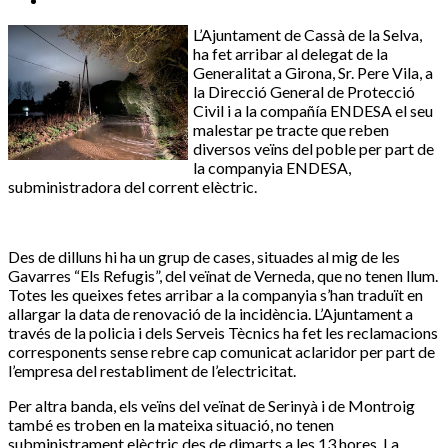
L’Ajuntament de Cassà de la Selva,
ha fet arribar al delegat de la
Generalitat a Girona, Sr. Pere Vila, a
la Direcció General de Protecció
Civil i a la compañía ENDESA el seu
malestar pe tracte que reben
diversos veïns del poble per part de
la companyia ENDESA,
subministradora del corrent elèctric.
Des de dilluns hi ha un grup de cases, situades al mig de les
Gavarres “Els Refugis”, del veïnat de Verneda, que no tenen llum.
Totes les queixes fetes arribar a la companyia s’han traduït en
allargar la data de renovació de la incidència. L’Ajuntament a
través de la policia i dels Serveis Tècnics ha fet les reclamacions
corresponents sense rebre cap comunicat aclaridor per part de
l’empresa del restabliment de l’electricitat.
Per altra banda, els veïns del veïnat de Serinyà i de Montroig
també es troben en la mateixa situació, no tenen
subministrament elèctric des de dimarts a les 13 hores. La