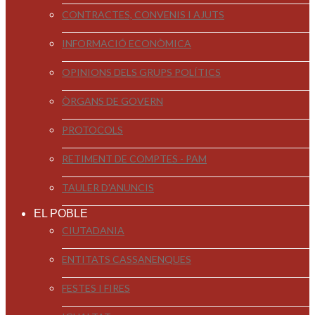
CONTRACTES, CONVENIS I AJUTS
INFORMACIÓ ECONÒMICA
OPINIONS DELS GRUPS POLÍTICS
ÒRGANS DE GOVERN
PROTOCOLS
RETIMENT DE COMPTES - PAM
TAULER D'ANUNCIS
EL POBLE
CIUTADANIA
ENTITATS CASSANENQUES
FESTES I FIRES