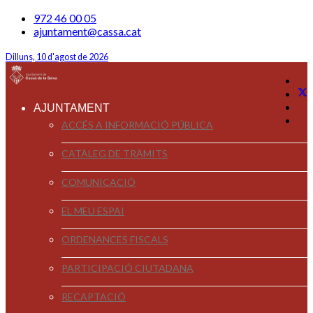
972 46 00 05
ajuntament@cassa.cat
Dilluns, 10 d'agost de 2026
AJUNTAMENT
ACCÉS A INFORMACIÓ PÚBLICA
CATÀLEG DE TRÀMITS
COMUNICACIÓ
EL MEU ESPAI
ORDENANCES FISCALS
PARTICIPACIÓ CIUTADANA
RECAPTACIÓ