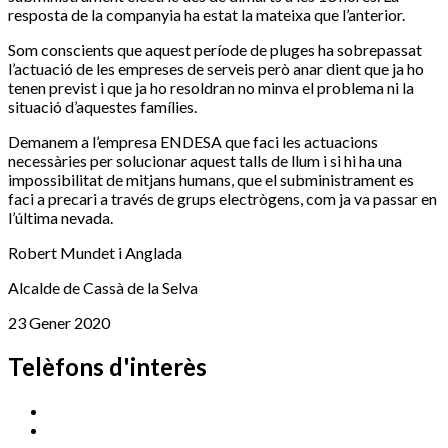
resposta de la companyia ha estat la mateixa que l’anterior.
Som conscients que aquest període de pluges ha sobrepassat
l’actuació de les empreses de serveis però anar dient que ja ho
tenen previst i que ja ho resoldran no minva el problema ni la
situació d’aquestes famílies.
Demanem a l’empresa ENDESA que faci les actuacions
necessàries per solucionar aquest talls de llum i si hi ha una
impossibilitat de mitjans humans, que el subministrament es
faci a precari a través de grups electrògens, com ja va passar en
l’última nevada.
Robert Mundet i Anglada
Alcalde de Cassà de la Selva
23 Gener 2020
Telèfons d'interès
Cassà Jove
669 166 000
Centre Cultural Sala Galà
972 462 820