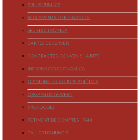
PREUS PÚBLICS
REGLAMENTS I ORDENANCES
SEU ELECTRÒNICA
CARTES DE SERVEIS
CONTRACTES, CONVENIS I AJUTS
INFORMACIÓ ECONÒMICA
OPINIONS DELS GRUPS POLÍTICS
ÒRGANS DE GOVERN
PROTOCOLS
RETIMENT DE COMPTES - PAM
TAULER D'ANUNCIS