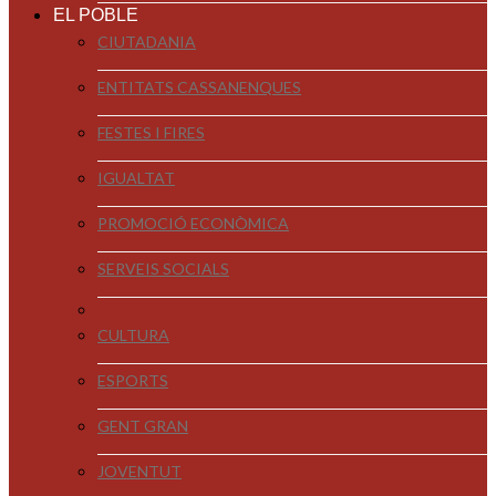
EL POBLE
CIUTADANIA
ENTITATS CASSANENQUES
FESTES I FIRES
IGUALTAT
PROMOCIÓ ECONÒMICA
SERVEIS SOCIALS
CULTURA
ESPORTS
GENT GRAN
JOVENTUT