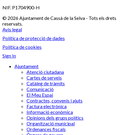
NIF. P1704900-H
© 2026 Ajuntament de Cassà de la Selva - Tots els drets
reservats.
Avis legal
Política de protecció de dades
Política de cookies
Sign In
Ajuntament
Atenció ciutadana
Cartes de serveis
Catàleg de tràmits
Comunicació
El Meu Espai
Contractes, convenis i ajuts
Factura electrònica
Informació econòmica
Opinions dels grups polítics
Organització municipal
Ordenances fiscals
Òrgans de govern