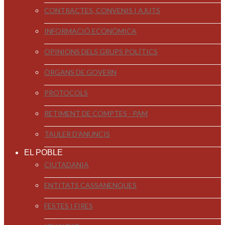
CONTRACTES, CONVENIS I AJUTS
INFORMACIÓ ECONÒMICA
OPINIONS DELS GRUPS POLÍTICS
ÒRGANS DE GOVERN
PROTOCOLS
RETIMENT DE COMPTES - PAM
TAULER D'ANUNCIS
EL POBLE
CIUTADANIA
ENTITATS CASSANENQUES
FESTES I FIRES