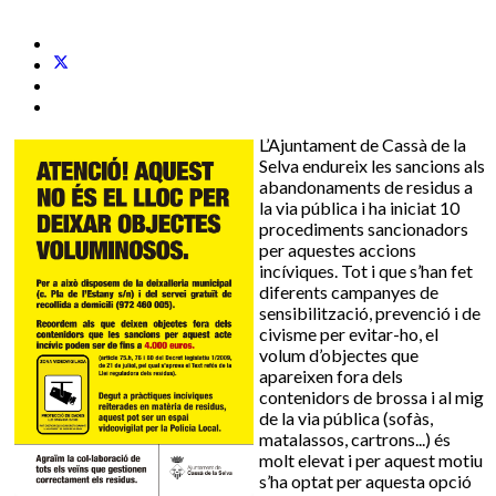
L’Ajuntament de Cassà de la
Selva endureix les sancions als
abandonaments de residus a
la via pública i ha iniciat 10
procediments sancionadors
per aquestes accions
incíviques. Tot i que s’han fet
diferents campanyes de
sensibilització, prevenció i de
civisme per evitar-ho, el
volum d’objectes que
apareixen fora dels
contenidors de brossa i al mig
de la via pública (sofàs,
matalassos, cartrons...) és
molt elevat i per aquest motiu
s’ha optat per aquesta opció