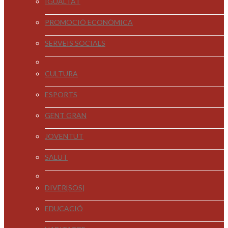
IGUALTAT
PROMOCIÓ ECONÒMICA
SERVEIS SOCIALS
CULTURA
ESPORTS
GENT GRAN
JOVENTUT
SALUT
DIVER[SOS]
EDUCACIÓ