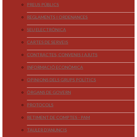
PREUS PÚBLICS
REGLAMENTS I ORDENANCES
SEU ELECTRÒNICA
CARTES DE SERVEIS
CONTRACTES, CONVENIS I AJUTS
INFORMACIÓ ECONÒMICA
OPINIONS DELS GRUPS POLÍTICS
ÒRGANS DE GOVERN
PROTOCOLS
RETIMENT DE COMPTES - PAM
TAULER D'ANUNCIS