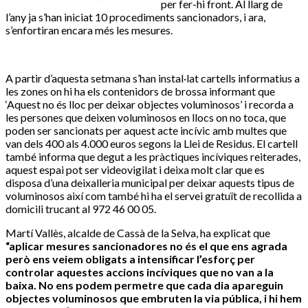
per fer-hi front. Al llarg de
l’any ja s’han iniciat 10 procediments sancionadors, i ara,
s’enfortiran encara més les mesures.
A partir d’aquesta setmana s’han instal·lat cartells informatius a
les zones on hi ha els contenidors de brossa informant que
‘Aquest no és lloc per deixar objectes voluminosos’ i recorda a
les persones que deixen voluminosos en llocs on no toca, que
poden ser sancionats per aquest acte incívic amb multes que
van dels 400 als 4.000 euros segons la Llei de Residus. El cartell
també informa que degut a les pràctiques incíviques reiterades,
aquest espai pot ser videovigilat i deixa molt clar que es
disposa d’una deixalleria municipal per deixar aquests tipus de
voluminosos així com també hi ha el servei gratuït de recollida a
domicili trucant al 972 46 00 05.
Martí Vallès, alcalde de Cassà de la Selva, ha explicat que
“aplicar mesures sancionadores no és el que ens agrada
però ens veiem obligats a intensificar l’esforç per
controlar aquestes accions incíviques que no van a la
baixa. No ens podem permetre que cada dia apareguin
objectes voluminosos que embruten la via pública, i hi hem