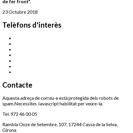
de fer front”.
23 Octubre 2018
Telèfons d'interès
Cassà Jove
669 166 000
Centre Cultural Sala Galà
972 462 820
Esports (zona esportiva)
972 461 527
Promoció Econòmica
972 462 821
Ràdio Cassà
972 463 777
Serveis Socials
972 460 851
Xaloc
972 900 235
Contacte
Aquesta adreça de correu-e està protegida dels robots de
spam.Necessites Javascript habilitat per veure-la.
Tel. 972 46 00 05
Rambla Onze de Setembre, 107, 17244 Cassà de la Selva,
Girona