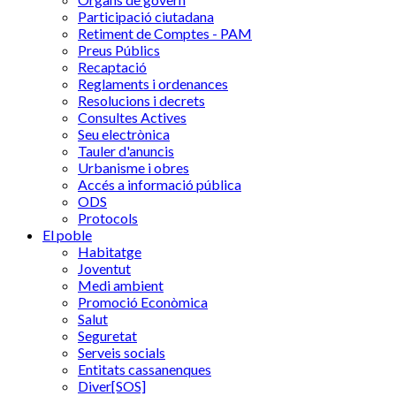
Participació ciutadana
Retiment de Comptes - PAM
Preus Públics
Recaptació
Reglaments i ordenances
Resolucions i decrets
Consultes Actives
Seu electrònica
Tauler d'anuncis
Urbanisme i obres
Accés a informació pública
ODS
Protocols
El poble
Habitatge
Joventut
Medi ambient
Promoció Econòmica
Salut
Seguretat
Serveis socials
Entitats cassanenques
Diver[SOS]