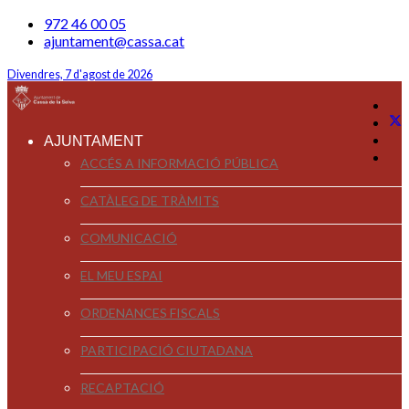
972 46 00 05
ajuntament@cassa.cat
Divendres, 7 d'agost de 2026
AJUNTAMENT
ACCÉS A INFORMACIÓ PÚBLICA
CATÀLEG DE TRÀMITS
COMUNICACIÓ
EL MEU ESPAI
ORDENANCES FISCALS
PARTICIPACIÓ CIUTADANA
RECAPTACIÓ