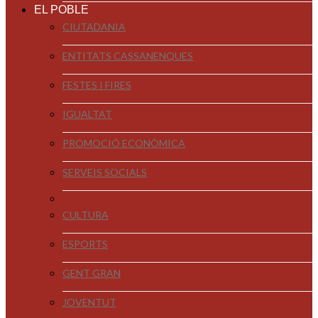
EL POBLE
CIUTADANIA
ENTITATS CASSANENQUES
FESTES I FIRES
IGUALTAT
PROMOCIÓ ECONÒMICA
SERVEIS SOCIALS
CULTURA
ESPORTS
GENT GRAN
JOVENTUT