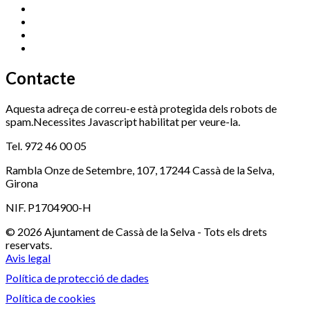
Promoció Econòmica
972 462 821
Ràdio Cassà
972 463 777
Serveis Socials
972 460 851
Xaloc
972 900 235
Contacte
Aquesta adreça de correu-e està protegida dels robots de
spam.Necessites Javascript habilitat per veure-la.
Tel. 972 46 00 05
Rambla Onze de Setembre, 107, 17244 Cassà de la Selva,
Girona
NIF. P1704900-H
© 2026 Ajuntament de Cassà de la Selva - Tots els drets
reservats.
Avis legal
Política de protecció de dades
Política de cookies