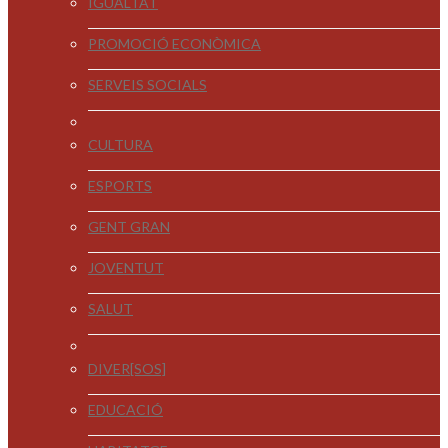
IGUALTAT
PROMOCIÓ ECONÒMICA
SERVEIS SOCIALS
CULTURA
ESPORTS
GENT GRAN
JOVENTUT
SALUT
DIVER[SOS]
EDUCACIÓ