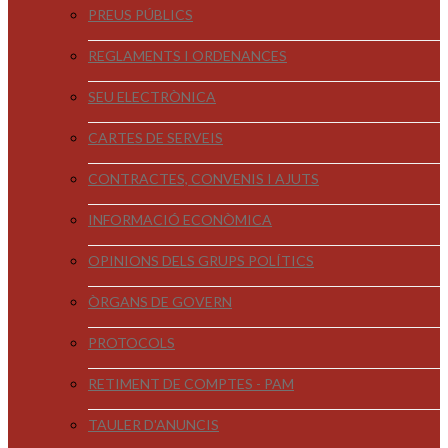
PREUS PÚBLICS
REGLAMENTS I ORDENANCES
SEU ELECTRÒNICA
CARTES DE SERVEIS
CONTRACTES, CONVENIS I AJUTS
INFORMACIÓ ECONÒMICA
OPINIONS DELS GRUPS POLÍTICS
ÒRGANS DE GOVERN
PROTOCOLS
RETIMENT DE COMPTES - PAM
TAULER D'ANUNCIS