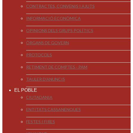
CONTRACTES, CONVENIS I AJUTS
INFORMACIÓ ECONÒMICA
OPINIONS DELS GRUPS POLÍTICS
ÒRGANS DE GOVERN
PROTOCOLS
RETIMENT DE COMPTES - PAM
TAULER D'ANUNCIS
EL POBLE
CIUTADANIA
ENTITATS CASSANENQUES
FESTES I FIRES