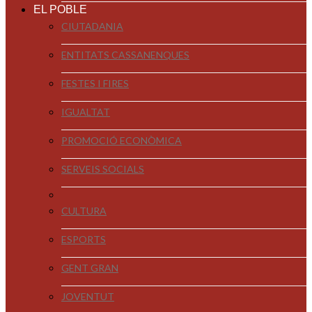
EL POBLE
CIUTADANIA
ENTITATS CASSANENQUES
FESTES I FIRES
IGUALTAT
PROMOCIÓ ECONÒMICA
SERVEIS SOCIALS
CULTURA
ESPORTS
GENT GRAN
JOVENTUT