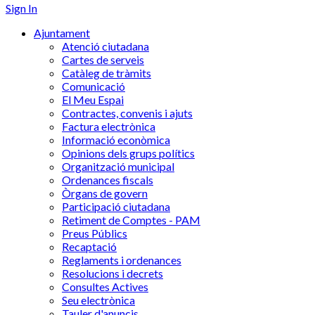
Sign In
Ajuntament
Atenció ciutadana
Cartes de serveis
Catàleg de tràmits
Comunicació
El Meu Espai
Contractes, convenis i ajuts
Factura electrònica
Informació econòmica
Opinions dels grups polítics
Organització municipal
Ordenances fiscals
Òrgans de govern
Participació ciutadana
Retiment de Comptes - PAM
Preus Públics
Recaptació
Reglaments i ordenances
Resolucions i decrets
Consultes Actives
Seu electrònica
Tauler d'anuncis