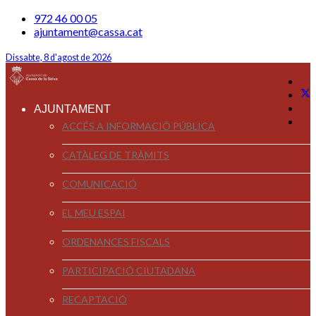
972 46 00 05
ajuntament@cassa.cat
Dissabte, 8 d'agost de 2026
AJUNTAMENT
ACCÉS A INFORMACIÓ PÚBLICA
CATÀLEG DE TRÀMITS
COMUNICACIÓ
EL MEU ESPAI
ORDENANCES FISCALS
PARTICIPACIÓ CIUTADANA
RECAPTACIÓ