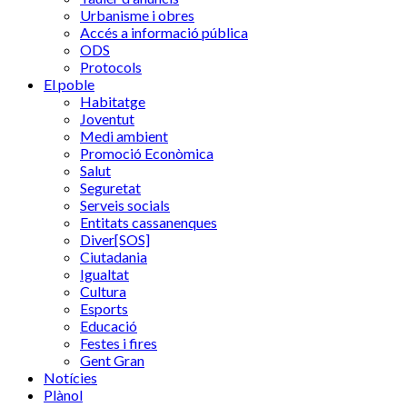
Urbanisme i obres
Accés a informació pública
ODS
Protocols
El poble
Habitatge
Joventut
Medi ambient
Promoció Econòmica
Salut
Seguretat
Serveis socials
Entitats cassanenques
Diver[SOS]
Ciutadania
Igualtat
Cultura
Esports
Educació
Festes i fires
Gent Gran
Notícies
Plànol