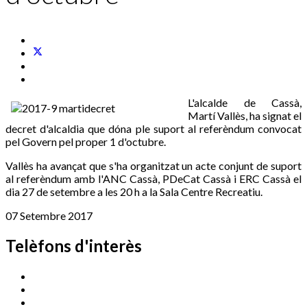
L'alcalde de Cassà,
Martí Vallès, ha signat el
decret d'alcaldia que dóna ple suport al referèndum convocat
pel Govern pel proper 1 d'octubre.
Vallès ha avançat que s'ha organitzat un acte conjunt de suport
al referèndum amb l'ANC Cassà, PDeCat Cassà i ERC Cassà el
dia 27 de setembre a les 20 h a la Sala Centre Recreatiu.
07 Setembre 2017
Telèfons d'interès
Cassà Jove
669 166 000
Centre Cultural Sala Galà
972 462 820
Esports (zona esportiva)
972 461 527