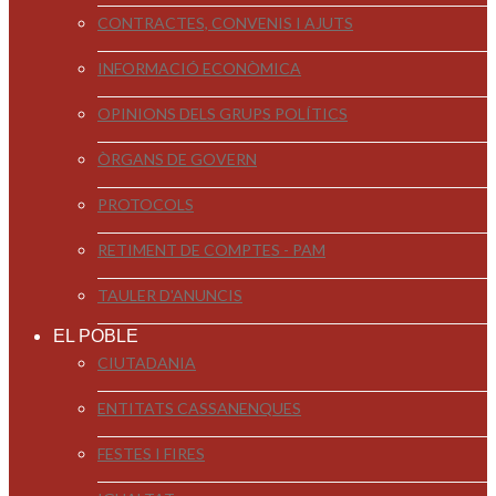
CONTRACTES, CONVENIS I AJUTS
INFORMACIÓ ECONÒMICA
OPINIONS DELS GRUPS POLÍTICS
ÒRGANS DE GOVERN
PROTOCOLS
RETIMENT DE COMPTES - PAM
TAULER D'ANUNCIS
EL POBLE
CIUTADANIA
ENTITATS CASSANENQUES
FESTES I FIRES