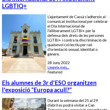
LGBTIQ+
L'ajuntament de Cassà s'adhereix al
comunicat institucional per celebrar
el Dia Internacional de
l'alliberament LGTBI+ per la
defensa dels drets de les persones
LGTBI+ i contra la discriminació de
qualsevol col·lectiu per raó
d'orientació sexual, identitat o
gènere.
28 Juny 2022
Llegeix més...
Featured
Els alumnes de 3r d'ESO organitzen
l'exposició “Europa acull?”
Durant la setmana del 25 al 29
d’abril es podrà visitar a Can
Trinxeria una exposició organitzada