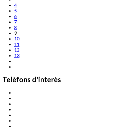
4
5
6
7
8
9
10
11
12
13
Telèfons d'interès
Cassà Jove
669 166 000
Centre Cultural Sala Galà
972 462 820
Esports (zona esportiva)
972 461 527
Promoció Econòmica
972 462 821
Ràdio Cassà
972 463 777
Serveis Socials
972 460 851
Xaloc
972 900 235