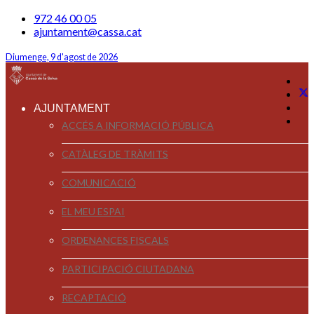
972 46 00 05
ajuntament@cassa.cat
Diumenge, 9 d'agost de 2026
AJUNTAMENT
ACCÉS A INFORMACIÓ PÚBLICA
CATÀLEG DE TRÀMITS
COMUNICACIÓ
EL MEU ESPAI
ORDENANCES FISCALS
PARTICIPACIÓ CIUTADANA
RECAPTACIÓ