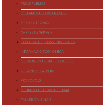
PREUS PÚBLICS
REGLAMENTS I ORDENANCES
SEU ELECTRÒNICA
CARTES DE SERVEIS
CONTRACTES, CONVENIS I AJUTS
INFORMACIÓ ECONÒMICA
OPINIONS DELS GRUPS POLÍTICS
ÒRGANS DE GOVERN
PROTOCOLS
RETIMENT DE COMPTES - PAM
TAULER D'ANUNCIS