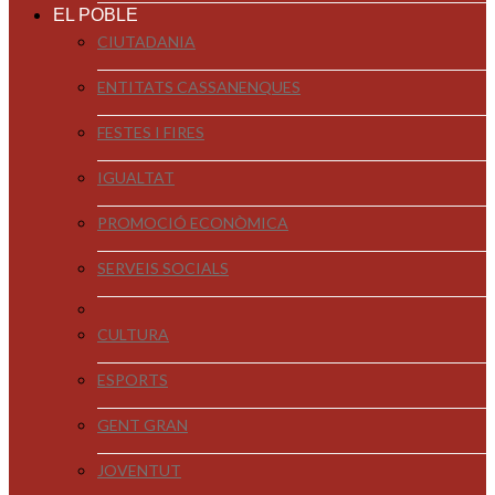
EL POBLE
CIUTADANIA
ENTITATS CASSANENQUES
FESTES I FIRES
IGUALTAT
PROMOCIÓ ECONÒMICA
SERVEIS SOCIALS
CULTURA
ESPORTS
GENT GRAN
JOVENTUT