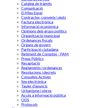
Catàleg de tràmits
Comunicació
El Meu Espai
Contractes, convenis i ajuts
Factura electrònica
Informació econòmica
Opinions dels grups polítics
Organització municipal
Ordenances fiscals
Òrgans de govern
Participació ciutadana
Retiment de Comptes - PAM
Preus Públics
Recaptació
Reglaments i ordenances
Resolucions i decrets
Consultes Actives
Seu electrònica
Tauler d'anuncis
Urbanisme i obres
Accés a informació pública
ODS
Protocols