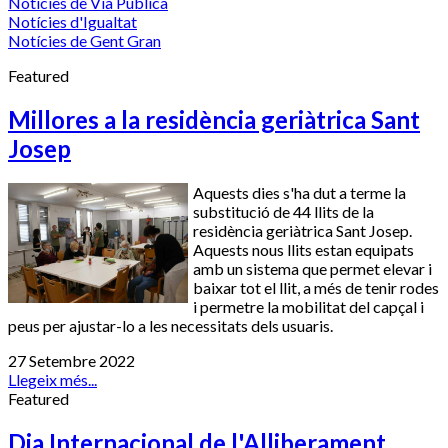
Notícies de Via Pública
Notícies d'Igualtat
Notícies de Gent Gran
Featured
Millores a la residència geriàtrica Sant
Josep
Aquests dies s'ha dut a terme la
substitució de 44 llits de la
residència geriàtrica Sant Josep.
Aquests nous llits estan equipats
amb un sistema que permet elevar i
baixar tot el llit, a més de tenir rodes
i permetre la mobilitat del capçal i
peus per ajustar-lo a les necessitats dels usuaris.
27 Setembre 2022
Llegeix més...
Featured
Dia Internacional de l'Alliberament