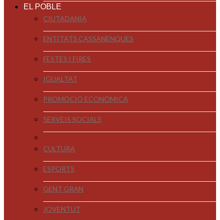
EL POBLE
CIUTADANIA
ENTITATS CASSANENQUES
FESTES I FIRES
IGUALTAT
PROMOCIÓ ECONÒMICA
SERVEIS SOCIALS
CULTURA
ESPORTS
GENT GRAN
JOVENTUT