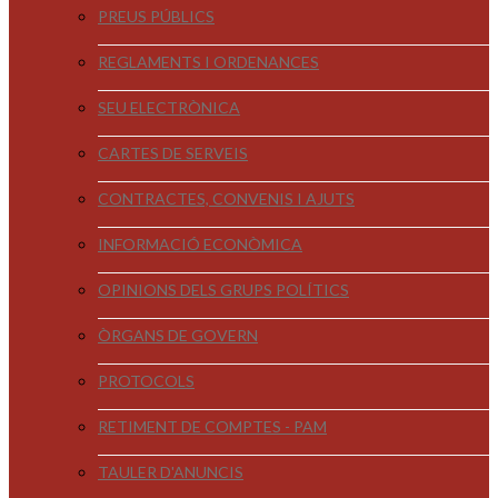
PREUS PÚBLICS
REGLAMENTS I ORDENANCES
SEU ELECTRÒNICA
CARTES DE SERVEIS
CONTRACTES, CONVENIS I AJUTS
INFORMACIÓ ECONÒMICA
OPINIONS DELS GRUPS POLÍTICS
ÒRGANS DE GOVERN
PROTOCOLS
RETIMENT DE COMPTES - PAM
TAULER D'ANUNCIS