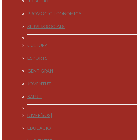
IGUALTAT
PROMOCIÓ ECONÒMICA
SERVEIS SOCIALS
CULTURA
ESPORTS
GENT GRAN
JOVENTUT
SALUT
DIVER[SOS]
EDUCACIÓ