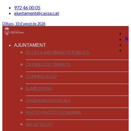
972 46 00 05
ajuntament@cassa.cat
Dilluns, 10 d'agost de 2026
AJUNTAMENT
ACCÉS A INFORMACIÓ PÚBLICA
CATÀLEG DE TRÀMITS
COMUNICACIÓ
EL MEU ESPAI
ORDENANCES FISCALS
PARTICIPACIÓ CIUTADANA
RECAPTACIÓ