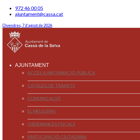
972 46 00 05
ajuntament@cassa.cat
Divendres, 7 d'agost de 2026
AJUNTAMENT
ACCÉS A INFORMACIÓ PÚBLICA
CATÀLEG DE TRÀMITS
COMUNICACIÓ
EL MEU ESPAI
ORDENANCES FISCALS
PARTICIPACIÓ CIUTADANA