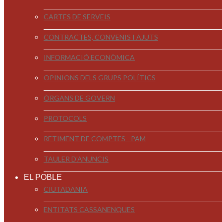
CARTES DE SERVEIS
CONTRACTES, CONVENIS I AJUTS
INFORMACIÓ ECONÒMICA
OPINIONS DELS GRUPS POLÍTICS
ÒRGANS DE GOVERN
PROTOCOLS
RETIMENT DE COMPTES - PAM
TAULER D'ANUNCIS
EL POBLE
CIUTADANIA
ENTITATS CASSANENQUES