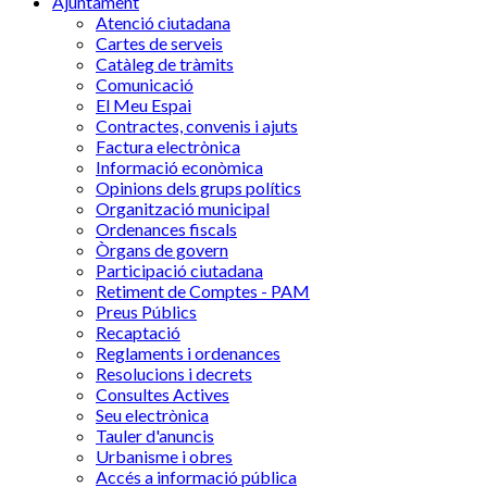
Ajuntament
Atenció ciutadana
Cartes de serveis
Catàleg de tràmits
Comunicació
El Meu Espai
Contractes, convenis i ajuts
Factura electrònica
Informació econòmica
Opinions dels grups polítics
Organització municipal
Ordenances fiscals
Òrgans de govern
Participació ciutadana
Retiment de Comptes - PAM
Preus Públics
Recaptació
Reglaments i ordenances
Resolucions i decrets
Consultes Actives
Seu electrònica
Tauler d'anuncis
Urbanisme i obres
Accés a informació pública