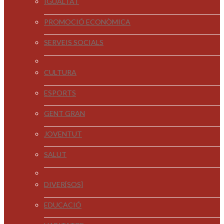
IGUALTAT
PROMOCIÓ ECONÒMICA
SERVEIS SOCIALS
CULTURA
ESPORTS
GENT GRAN
JOVENTUT
SALUT
DIVER[SOS]
EDUCACIÓ