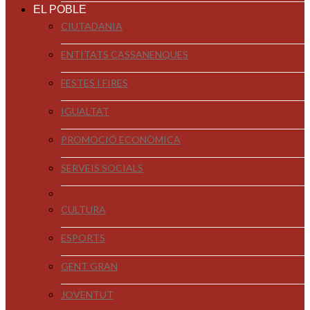
EL POBLE
CIUTADANIA
ENTITATS CASSANENQUES
FESTES I FIRES
IGUALTAT
PROMOCIÓ ECONÒMICA
SERVEIS SOCIALS
CULTURA
ESPORTS
GENT GRAN
JOVENTUT