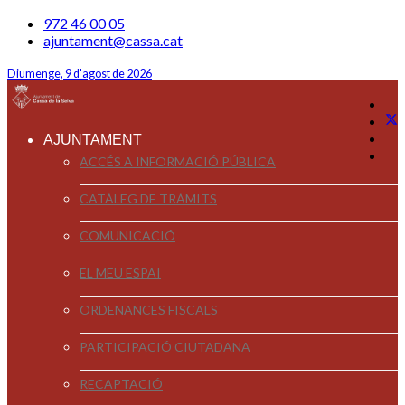
972 46 00 05
ajuntament@cassa.cat
Diumenge, 9 d'agost de 2026
AJUNTAMENT
ACCÉS A INFORMACIÓ PÚBLICA
CATÀLEG DE TRÀMITS
COMUNICACIÓ
EL MEU ESPAI
ORDENANCES FISCALS
PARTICIPACIÓ CIUTADANA
RECAPTACIÓ