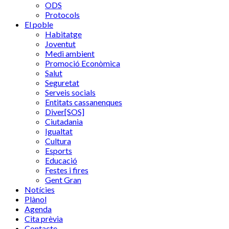
ODS
Protocols
El poble
Habitatge
Joventut
Medi ambient
Promoció Econòmica
Salut
Seguretat
Serveis socials
Entitats cassanenques
Diver[SOS]
Ciutadania
Igualtat
Cultura
Esports
Educació
Festes i fires
Gent Gran
Notícies
Plànol
Agenda
Cita prèvia
Contacte