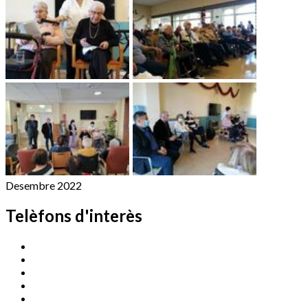
Desembre 2022
Telèfons d'interès
Cassà Jove
669 166 000
Centre Cultural Sala Galà
972 462 820
Esports (zona esportiva)
972 461 527
Promoció Econòmica
972 462 821
Ràdio Cassà
972 463 777