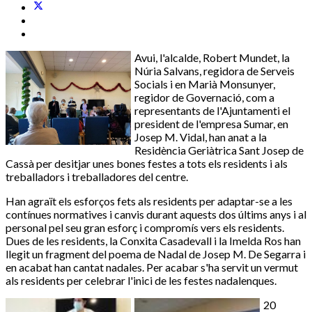
Avui, l'alcalde, Robert Mundet, la
Núria Salvans, regidora de Serveis
Socials i en Marià
Monsunyer
,
regidor de Governació, com a
representants de l'Ajuntamenti el
president de l'empresa Sumar, en
Josep M. Vidal, han anat a la
Residència Geriàtrica Sant Josep de
Cassà per desitjar unes bones festes a tots els residents i als
treballadors i treballadores del centre.
Han agraït els esforços fets als residents per adaptar-se a les
contínues normatives i canvis durant aquests dos últims anys i al
personal pel seu gran esforç i compromís vers els residents.
Dues de les residents, la
Conxita
Casadevall i la Imelda Ros han
llegit un fragment del poema de Nadal de Josep M. De Segarra i
en acabat han cantat nadales. Per acabar s'ha servit un vermut
als residents per celebrar l'inici de les festes nadalenques.
20