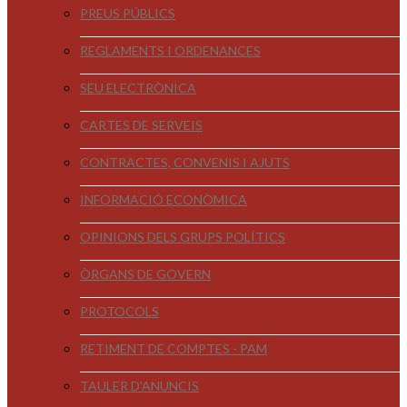
PREUS PÚBLICS
REGLAMENTS I ORDENANCES
SEU ELECTRÒNICA
CARTES DE SERVEIS
CONTRACTES, CONVENIS I AJUTS
INFORMACIÓ ECONÒMICA
OPINIONS DELS GRUPS POLÍTICS
ÒRGANS DE GOVERN
PROTOCOLS
RETIMENT DE COMPTES - PAM
TAULER D'ANUNCIS