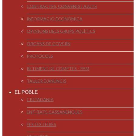
CONTRACTES, CONVENIS I AJUTS
INFORMACIÓ ECONÒMICA
OPINIONS DELS GRUPS POLÍTICS
ÒRGANS DE GOVERN
PROTOCOLS
RETIMENT DE COMPTES - PAM
TAULER D'ANUNCIS
EL POBLE
CIUTADANIA
ENTITATS CASSANENQUES
FESTES I FIRES