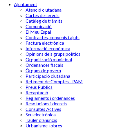
Ajuntament
Atenció ciutadana
Cartes de serveis
Catàleg de tràmits
Comunicació
El Meu Espai
Contractes, convenis i ajuts
Factura electrònica
Informació econòmica
Opinions dels grups polítics
Organització municipal
Ordenances fiscals
Òrgans de govern
Participació ciutadana
Retiment de Comptes - PAM
Preus Públics
Recaptació
Reglaments i ordenances
Resolucions i decrets
Consultes Actives
Seu electrònica
Tauler d'anuncis
Urbanisme i obres