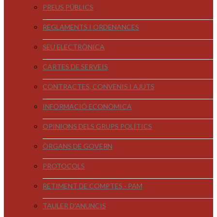
PREUS PÚBLICS
REGLAMENTS I ORDENANCES
SEU ELECTRÒNICA
CARTES DE SERVEIS
CONTRACTES, CONVENIS I AJUTS
INFORMACIÓ ECONÒMICA
OPINIONS DELS GRUPS POLÍTICS
ÒRGANS DE GOVERN
PROTOCOLS
RETIMENT DE COMPTES - PAM
TAULER D'ANUNCIS