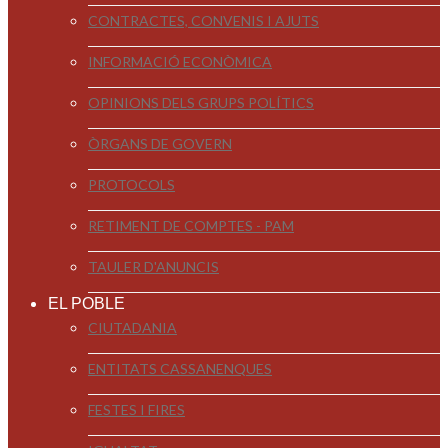
CONTRACTES, CONVENIS I AJUTS
INFORMACIÓ ECONÒMICA
OPINIONS DELS GRUPS POLÍTICS
ÒRGANS DE GOVERN
PROTOCOLS
RETIMENT DE COMPTES - PAM
TAULER D'ANUNCIS
EL POBLE
CIUTADANIA
ENTITATS CASSANENQUES
FESTES I FIRES