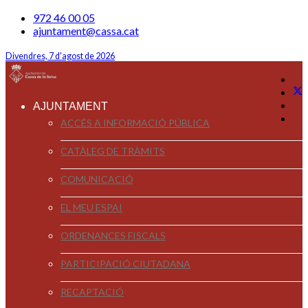
972 46 00 05
ajuntament@cassa.cat
Divendres, 7 d'agost de 2026
AJUNTAMENT
ACCÉS A INFORMACIÓ PÚBLICA
CATÀLEG DE TRÀMITS
COMUNICACIÓ
EL MEU ESPAI
ORDENANCES FISCALS
PARTICIPACIÓ CIUTADANA
RECAPTACIÓ