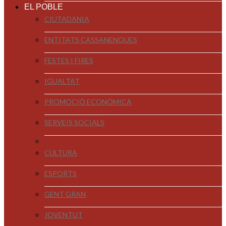
EL POBLE
CIUTADANIA
ENTITATS CASSANENQUES
FESTES I FIRES
IGUALTAT
PROMOCIÓ ECONÒMICA
SERVEIS SOCIALS
CULTURA
ESPORTS
GENT GRAN
JOVENTUT