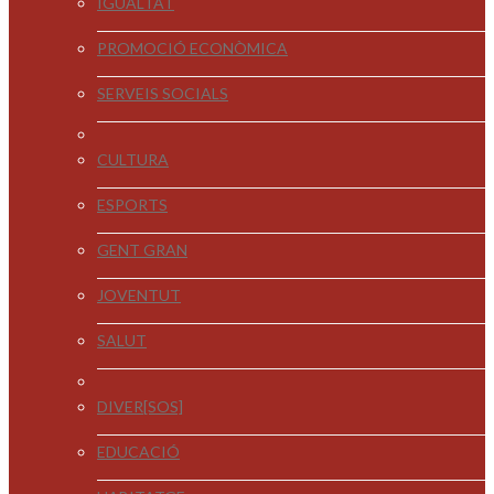
IGUALTAT
PROMOCIÓ ECONÒMICA
SERVEIS SOCIALS
CULTURA
ESPORTS
GENT GRAN
JOVENTUT
SALUT
DIVER[SOS]
EDUCACIÓ