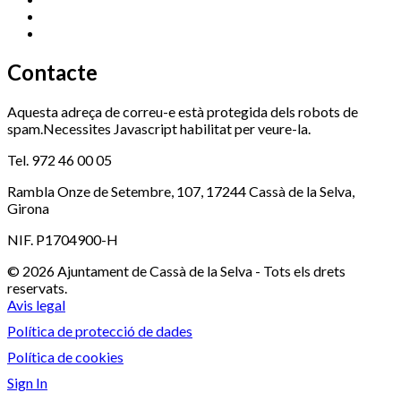
Serveis Socials
972 460 851
Xaloc
972 900 235
Contacte
Aquesta adreça de correu-e està protegida dels robots de
spam.Necessites Javascript habilitat per veure-la.
Tel. 972 46 00 05
Rambla Onze de Setembre, 107, 17244 Cassà de la Selva,
Girona
NIF. P1704900-H
© 2026 Ajuntament de Cassà de la Selva - Tots els drets
reservats.
Avis legal
Política de protecció de dades
Política de cookies
Sign In