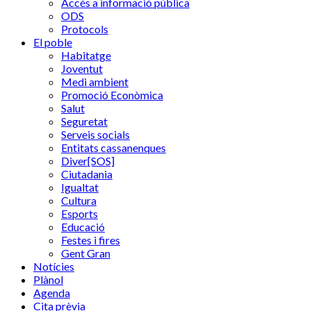
Accés a informació pública
ODS
Protocols
El poble
Habitatge
Joventut
Medi ambient
Promoció Econòmica
Salut
Seguretat
Serveis socials
Entitats cassanenques
Diver[SOS]
Ciutadania
Igualtat
Cultura
Esports
Educació
Festes i fires
Gent Gran
Notícies
Plànol
Agenda
Cita prèvia