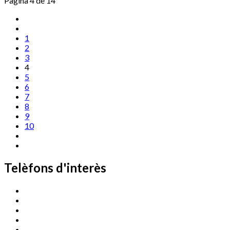
Pàgina 4 de 14
1
2
3
4
5
6
7
8
9
10
Telèfons d'interès
Cassà Jove
669 166 000
Centre Cultural Sala Galà
972 462 820
Esports (zona esportiva)
972 461 527
Promoció Econòmica
972 462 821
Ràdio Cassà
972 463 777