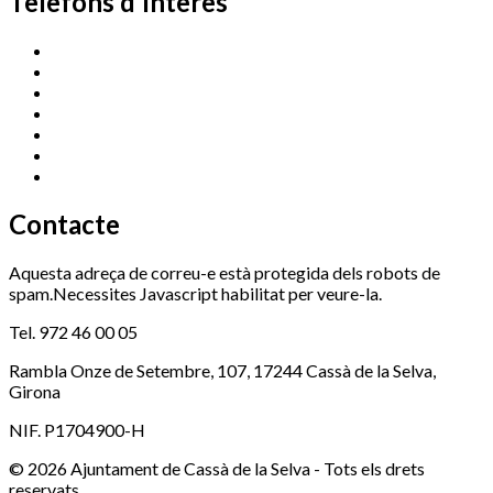
Telèfons d'interès
Cassà Jove
669 166 000
Centre Cultural Sala Galà
972 462 820
Esports (zona esportiva)
972 461 527
Promoció Econòmica
972 462 821
Ràdio Cassà
972 463 777
Serveis Socials
972 460 851
Xaloc
972 900 235
Contacte
Aquesta adreça de correu-e està protegida dels robots de
spam.Necessites Javascript habilitat per veure-la.
Tel. 972 46 00 05
Rambla Onze de Setembre, 107, 17244 Cassà de la Selva,
Girona
NIF. P1704900-H
© 2026 Ajuntament de Cassà de la Selva - Tots els drets
reservats.