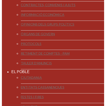
CONTRACTES, CONVENIS I AJUTS
INFORMACIÓ ECONÒMICA
OPINIONS DELS GRUPS POLÍTICS
ÒRGANS DE GOVERN
PROTOCOLS
RETIMENT DE COMPTES - PAM
TAULER D'ANUNCIS
EL POBLE
CIUTADANIA
ENTITATS CASSANENQUES
FESTES I FIRES