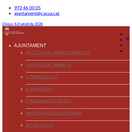
972 46 00 05
ajuntament@cassa.cat
Dijous, 6 d'agost de 2026
AJUNTAMENT
ACCÉS A INFORMACIÓ PÚBLICA
CATÀLEG DE TRÀMITS
COMUNICACIÓ
EL MEU ESPAI
ORDENANCES FISCALS
PARTICIPACIÓ CIUTADANA
RECAPTACIÓ