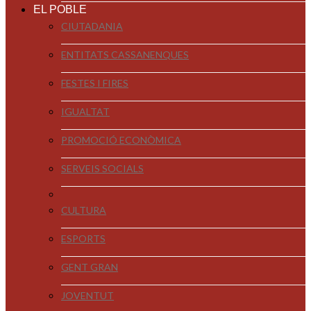
EL POBLE
CIUTADANIA
ENTITATS CASSANENQUES
FESTES I FIRES
IGUALTAT
PROMOCIÓ ECONÒMICA
SERVEIS SOCIALS
CULTURA
ESPORTS
GENT GRAN
JOVENTUT