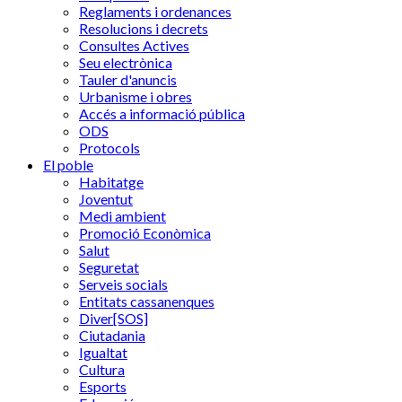
Reglaments i ordenances
Resolucions i decrets
Consultes Actives
Seu electrònica
Tauler d'anuncis
Urbanisme i obres
Accés a informació pública
ODS
Protocols
El poble
Habitatge
Joventut
Medi ambient
Promoció Econòmica
Salut
Seguretat
Serveis socials
Entitats cassanenques
Diver[SOS]
Ciutadania
Igualtat
Cultura
Esports