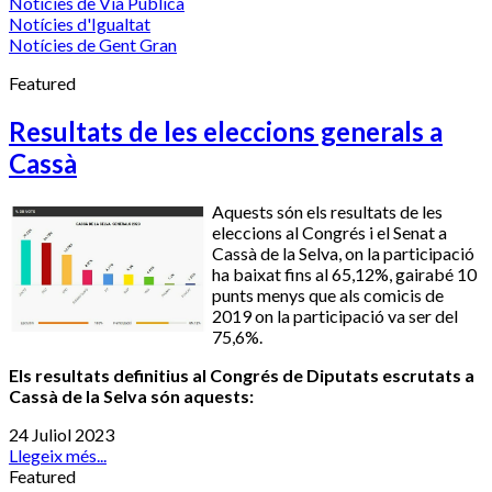
Notícies de Via Pública
Notícies d'Igualtat
Notícies de Gent Gran
Featured
Resultats de les eleccions generals a
Cassà
Aquests són els resultats de les
eleccions al Congrés i el Senat a
Cassà de la Selva, on la participació
ha baixat fins al 65,12%, gairabé 10
punts menys que als comicis de
2019 on la participació va ser del
75,6%.
Els resultats definitius al Congrés de Diputats escrutats a
Cassà de la Selva són aquests:
24 Juliol 2023
Llegeix més...
Featured