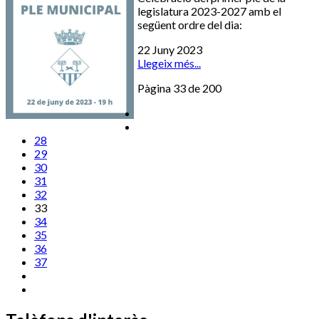
legislatura 2023-2027 amb el
següent ordre del dia:
22 Juny 2023
Llegeix més...
Pàgina 33 de 200
28
29
30
31
32
33
34
35
36
37