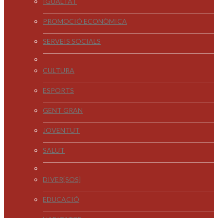
IGUALTAT
PROMOCIÓ ECONÒMICA
SERVEIS SOCIALS
CULTURA
ESPORTS
GENT GRAN
JOVENTUT
SALUT
DIVER[SOS]
EDUCACIÓ