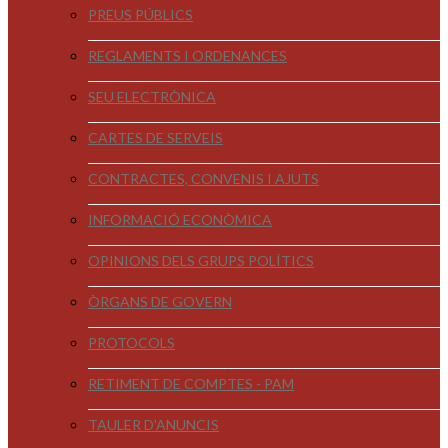
PREUS PÚBLICS
REGLAMENTS I ORDENANCES
SEU ELECTRÒNICA
CARTES DE SERVEIS
CONTRACTES, CONVENIS I AJUTS
INFORMACIÓ ECONÒMICA
OPINIONS DELS GRUPS POLÍTICS
ÒRGANS DE GOVERN
PROTOCOLS
RETIMENT DE COMPTES - PAM
TAULER D'ANUNCIS