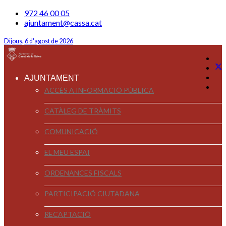
972 46 00 05
ajuntament@cassa.cat
Dijous, 6 d'agost de 2026
AJUNTAMENT
ACCÉS A INFORMACIÓ PÚBLICA
CATÀLEG DE TRÀMITS
COMUNICACIÓ
EL MEU ESPAI
ORDENANCES FISCALS
PARTICIPACIÓ CIUTADANA
RECAPTACIÓ