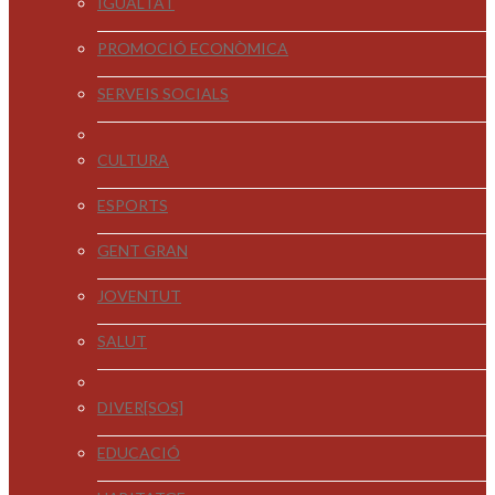
IGUALTAT
PROMOCIÓ ECONÒMICA
SERVEIS SOCIALS
CULTURA
ESPORTS
GENT GRAN
JOVENTUT
SALUT
DIVER[SOS]
EDUCACIÓ