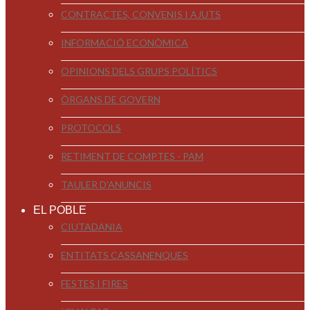
CONTRACTES, CONVENIS I AJUTS
INFORMACIÓ ECONÒMICA
OPINIONS DELS GRUPS POLÍTICS
ÒRGANS DE GOVERN
PROTOCOLS
RETIMENT DE COMPTES - PAM
TAULER D'ANUNCIS
EL POBLE
CIUTADANIA
ENTITATS CASSANENQUES
FESTES I FIRES