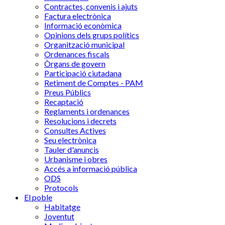
Contractes, convenis i ajuts
Factura electrònica
Informació econòmica
Opinions dels grups polítics
Organització municipal
Ordenances fiscals
Òrgans de govern
Participació ciutadana
Retiment de Comptes - PAM
Preus Públics
Recaptació
Reglaments i ordenances
Resolucions i decrets
Consultes Actives
Seu electrònica
Tauler d'anuncis
Urbanisme i obres
Accés a informació pública
ODS
Protocols
El poble
Habitatge
Joventut