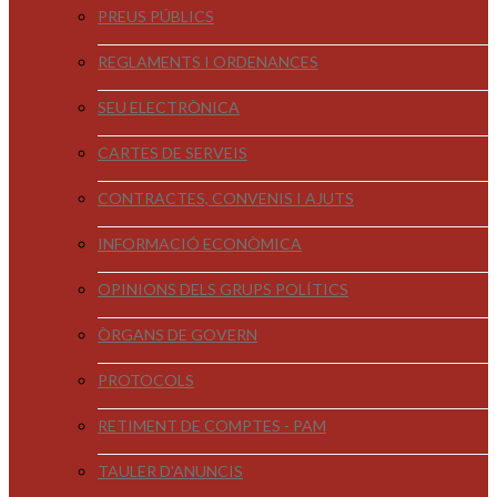
PREUS PÚBLICS
REGLAMENTS I ORDENANCES
SEU ELECTRÒNICA
CARTES DE SERVEIS
CONTRACTES, CONVENIS I AJUTS
INFORMACIÓ ECONÒMICA
OPINIONS DELS GRUPS POLÍTICS
ÒRGANS DE GOVERN
PROTOCOLS
RETIMENT DE COMPTES - PAM
TAULER D'ANUNCIS