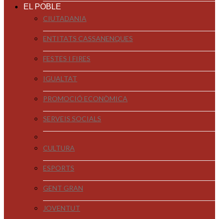
EL POBLE
CIUTADANIA
ENTITATS CASSANENQUES
FESTES I FIRES
IGUALTAT
PROMOCIÓ ECONÒMICA
SERVEIS SOCIALS
CULTURA
ESPORTS
GENT GRAN
JOVENTUT