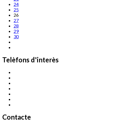
24
25
26
27
28
29
30
Telèfons d'interès
Cassà Jove
669 166 000
Centre Cultural Sala Galà
972 462 820
Esports (zona esportiva)
972 461 527
Promoció Econòmica
972 462 821
Ràdio Cassà
972 463 777
Serveis Socials
972 460 851
Xaloc
972 900 235
Contacte