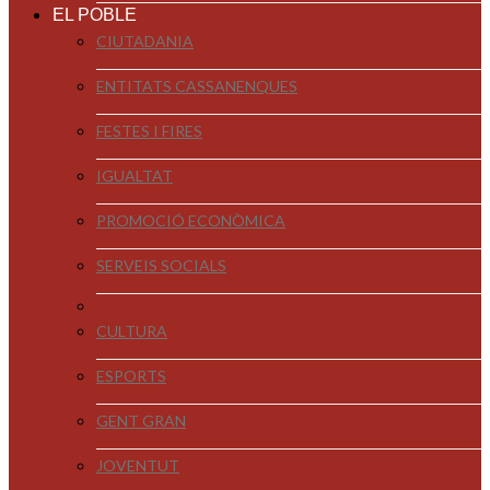
EL POBLE
CIUTADANIA
ENTITATS CASSANENQUES
FESTES I FIRES
IGUALTAT
PROMOCIÓ ECONÒMICA
SERVEIS SOCIALS
CULTURA
ESPORTS
GENT GRAN
JOVENTUT