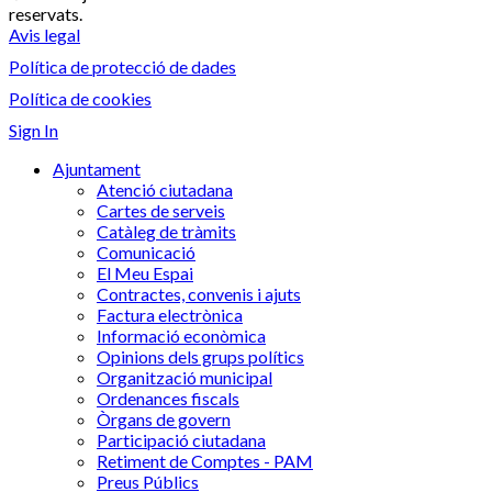
reservats.
Avis legal
Política de protecció de dades
Política de cookies
Sign In
Ajuntament
Atenció ciutadana
Cartes de serveis
Catàleg de tràmits
Comunicació
El Meu Espai
Contractes, convenis i ajuts
Factura electrònica
Informació econòmica
Opinions dels grups polítics
Organització municipal
Ordenances fiscals
Òrgans de govern
Participació ciutadana
Retiment de Comptes - PAM
Preus Públics