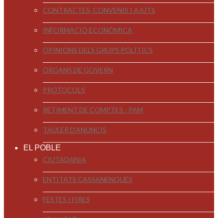
CONTRACTES, CONVENIS I AJUTS
INFORMACIÓ ECONÒMICA
OPINIONS DELS GRUPS POLÍTICS
ÒRGANS DE GOVERN
PROTOCOLS
RETIMENT DE COMPTES - PAM
TAULER D'ANUNCIS
EL POBLE
CIUTADANIA
ENTITATS CASSANENQUES
FESTES I FIRES