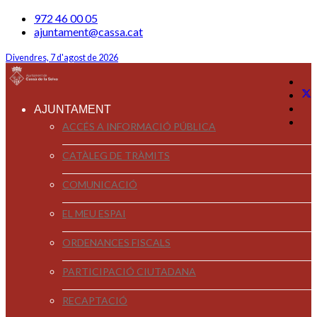
972 46 00 05
ajuntament@cassa.cat
Divendres, 7 d'agost de 2026
AJUNTAMENT
ACCÉS A INFORMACIÓ PÚBLICA
CATÀLEG DE TRÀMITS
COMUNICACIÓ
EL MEU ESPAI
ORDENANCES FISCALS
PARTICIPACIÓ CIUTADANA
RECAPTACIÓ