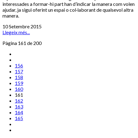
interessades a formar-hi part han d’indicar la manera com volen
ajudar, ja sigui oferint un espai o col·laborant de qualsevol altra
manera.
10 Setembre 2015
Llegeix més...
Pàgina 161 de 200
156
157
158
159
160
161
162
163
164
165