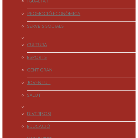
IGUALTAT
PROMOCIÓ ECONÒMICA
SERVEIS SOCIALS
CULTURA
ESPORTS
GENT GRAN
JOVENTUT
SALUT
DIVER[SOS]
EDUCACIÓ