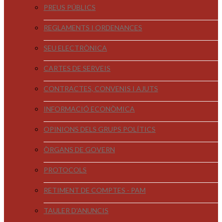
PREUS PÚBLICS
REGLAMENTS I ORDENANCES
SEU ELECTRÒNICA
CARTES DE SERVEIS
CONTRACTES, CONVENIS I AJUTS
INFORMACIÓ ECONÒMICA
OPINIONS DELS GRUPS POLÍTICS
ÒRGANS DE GOVERN
PROTOCOLS
RETIMENT DE COMPTES - PAM
TAULER D'ANUNCIS