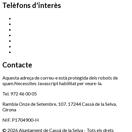
Telèfons d'interès
Cassà Jove
669 166 000
Centre Cultural Sala Galà
972 462 820
Esports (zona esportiva)
972 461 527
Promoció Econòmica
972 462 821
Ràdio Cassà
972 463 777
Serveis Socials
972 460 851
Xaloc
972 900 235
Contacte
Aquesta adreça de correu-e està protegida dels robots de
spam.Necessites Javascript habilitat per veure-la.
Tel. 972 46 00 05
Rambla Onze de Setembre, 107, 17244 Cassà de la Selva,
Girona
NIF. P1704900-H
© 2026 Ajuntament de Cassà de la Selva - Tots els drets