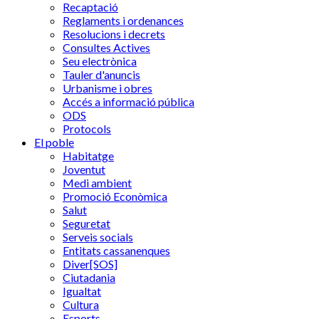
Recaptació
Reglaments i ordenances
Resolucions i decrets
Consultes Actives
Seu electrònica
Tauler d'anuncis
Urbanisme i obres
Accés a informació pública
ODS
Protocols
El poble
Habitatge
Joventut
Medi ambient
Promoció Econòmica
Salut
Seguretat
Serveis socials
Entitats cassanenques
Diver[SOS]
Ciutadania
Igualtat
Cultura
Esports