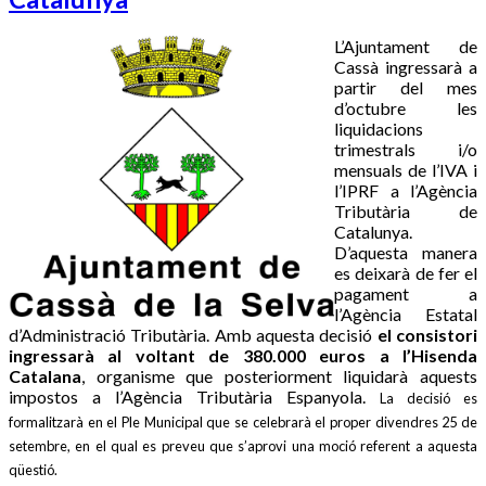
L’Ajuntament de
Cassà ingressarà a
partir del mes
d’octubre les
liquidacions
trimestrals i/o
mensuals de l’IVA i
l’IPRF a l’Agència
Tributària de
Catalunya.
D’aquesta manera
es deixarà de fer el
pagament a
l’Agència Estatal
d’Administració Tributària. Amb aquesta decisió
el consistori
ingressarà al voltant de 380.000 euros a l’Hisenda
Catalana
, organisme que posteriorment liquidarà aquests
impostos a l’Agència Tributària Espanyola.
La decisió es
formalitzarà en el Ple Municipal que se celebrarà el proper divendres 25 de
setembre, en el qual es preveu que s’aprovi una moció referent a aquesta
qüestió.