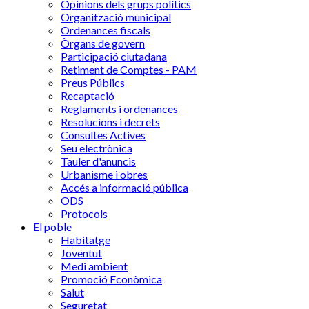
Opinions dels grups polítics
Organització municipal
Ordenances fiscals
Òrgans de govern
Participació ciutadana
Retiment de Comptes - PAM
Preus Públics
Recaptació
Reglaments i ordenances
Resolucions i decrets
Consultes Actives
Seu electrònica
Tauler d'anuncis
Urbanisme i obres
Accés a informació pública
ODS
Protocols
El poble
Habitatge
Joventut
Medi ambient
Promoció Econòmica
Salut
Seguretat