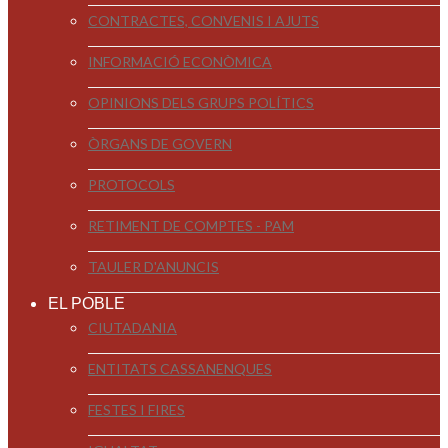
CONTRACTES, CONVENIS I AJUTS
INFORMACIÓ ECONÒMICA
OPINIONS DELS GRUPS POLÍTICS
ÒRGANS DE GOVERN
PROTOCOLS
RETIMENT DE COMPTES - PAM
TAULER D'ANUNCIS
EL POBLE
CIUTADANIA
ENTITATS CASSANENQUES
FESTES I FIRES