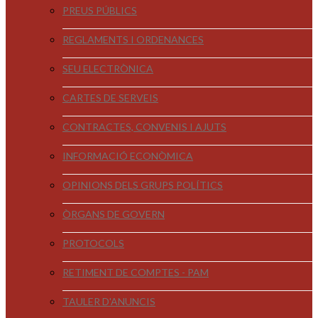
PREUS PÚBLICS
REGLAMENTS I ORDENANCES
SEU ELECTRÒNICA
CARTES DE SERVEIS
CONTRACTES, CONVENIS I AJUTS
INFORMACIÓ ECONÒMICA
OPINIONS DELS GRUPS POLÍTICS
ÒRGANS DE GOVERN
PROTOCOLS
RETIMENT DE COMPTES - PAM
TAULER D'ANUNCIS