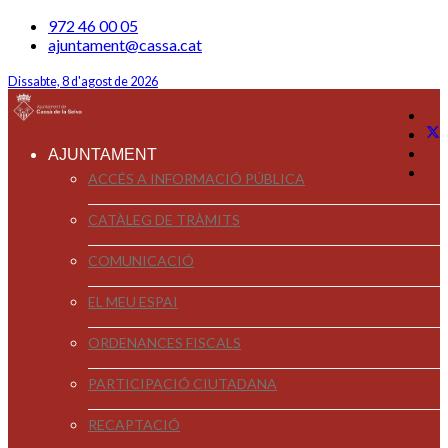
972 46 00 05
ajuntament@cassa.cat
Dissabte, 8 d'agost de 2026
AJUNTAMENT
ACCÉS A INFORMACIÓ PÚBLICA
CATÀLEG DE TRÀMITS
COMUNICACIÓ
EL MEU ESPAI
ORDENANCES FISCALS
PARTICIPACIÓ CIUTADANA
RECAPTACIÓ