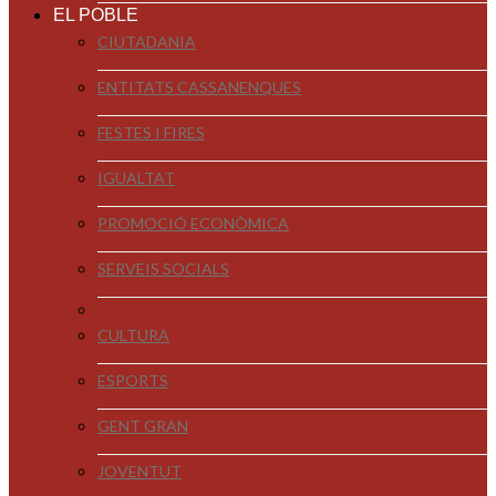
EL POBLE
CIUTADANIA
ENTITATS CASSANENQUES
FESTES I FIRES
IGUALTAT
PROMOCIÓ ECONÒMICA
SERVEIS SOCIALS
CULTURA
ESPORTS
GENT GRAN
JOVENTUT