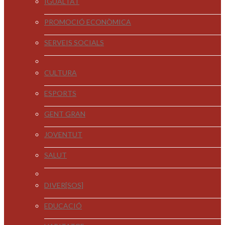
IGUALTAT
PROMOCIÓ ECONÒMICA
SERVEIS SOCIALS
CULTURA
ESPORTS
GENT GRAN
JOVENTUT
SALUT
DIVER[SOS]
EDUCACIÓ