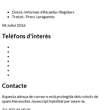
Dotzè.-Informes d’Alcaldia i Regidors
Tretzè.- Precs i preguntes
04 Juliol 2016
Telèfons d'interès
Cassà Jove
669 166 000
Centre Cultural Sala Galà
972 462 820
Esports (zona esportiva)
972 461 527
Promoció Econòmica
972 462 821
Ràdio Cassà
972 463 777
Serveis Socials
972 460 851
Xaloc
972 900 235
Contacte
Aquesta adreça de correu-e està protegida dels robots de
spam.Necessites Javascript habilitat per veure-la.
Tel. 972 46 00 05