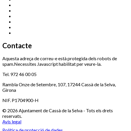
Centre Cultural Sala Galà
972 462 820
Esports (zona esportiva)
972 461 527
Promoció Econòmica
972 462 821
Ràdio Cassà
972 463 777
Serveis Socials
972 460 851
Xaloc
972 900 235
Contacte
Aquesta adreça de correu-e està protegida dels robots de
spam.Necessites Javascript habilitat per veure-la.
Tel. 972 46 00 05
Rambla Onze de Setembre, 107, 17244 Cassà de la Selva,
Girona
NIF. P1704900-H
© 2026 Ajuntament de Cassà de la Selva - Tots els drets
reservats.
Avis legal
Política de protecció de dades