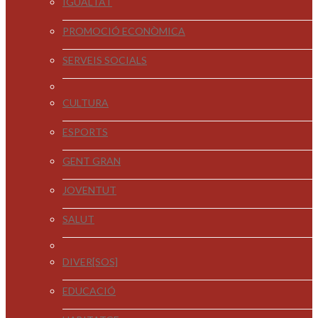
IGUALTAT
PROMOCIÓ ECONÒMICA
SERVEIS SOCIALS
CULTURA
ESPORTS
GENT GRAN
JOVENTUT
SALUT
DIVER[SOS]
EDUCACIÓ