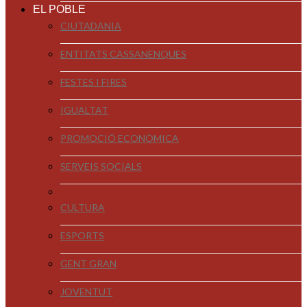
EL POBLE
CIUTADANIA
ENTITATS CASSANENQUES
FESTES I FIRES
IGUALTAT
PROMOCIÓ ECONÒMICA
SERVEIS SOCIALS
CULTURA
ESPORTS
GENT GRAN
JOVENTUT