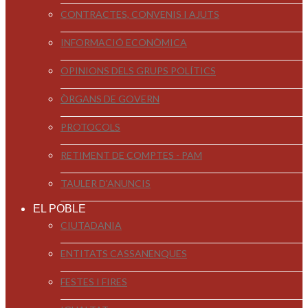
CONTRACTES, CONVENIS I AJUTS
INFORMACIÓ ECONÒMICA
OPINIONS DELS GRUPS POLÍTICS
ÒRGANS DE GOVERN
PROTOCOLS
RETIMENT DE COMPTES - PAM
TAULER D'ANUNCIS
EL POBLE
CIUTADANIA
ENTITATS CASSANENQUES
FESTES I FIRES