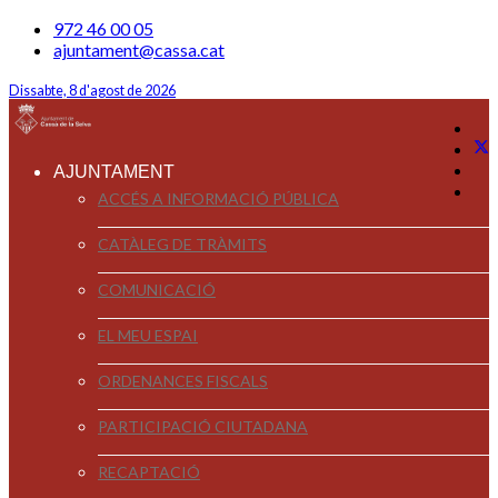
972 46 00 05
ajuntament@cassa.cat
Dissabte, 8 d'agost de 2026
AJUNTAMENT
ACCÉS A INFORMACIÓ PÚBLICA
CATÀLEG DE TRÀMITS
COMUNICACIÓ
EL MEU ESPAI
ORDENANCES FISCALS
PARTICIPACIÓ CIUTADANA
RECAPTACIÓ