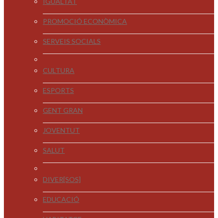
IGUALTAT
PROMOCIÓ ECONÒMICA
SERVEIS SOCIALS
CULTURA
ESPORTS
GENT GRAN
JOVENTUT
SALUT
DIVER[SOS]
EDUCACIÓ