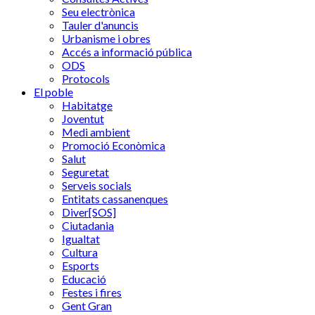
Seu electrònica
Tauler d'anuncis
Urbanisme i obres
Accés a informació pública
ODS
Protocols
El poble
Habitatge
Joventut
Medi ambient
Promoció Econòmica
Salut
Seguretat
Serveis socials
Entitats cassanenques
Diver[SOS]
Ciutadania
Igualtat
Cultura
Esports
Educació
Festes i fires
Gent Gran