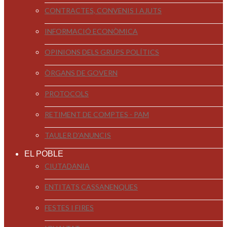
CONTRACTES, CONVENIS I AJUTS
INFORMACIÓ ECONÒMICA
OPINIONS DELS GRUPS POLÍTICS
ÒRGANS DE GOVERN
PROTOCOLS
RETIMENT DE COMPTES - PAM
TAULER D'ANUNCIS
EL POBLE
CIUTADANIA
ENTITATS CASSANENQUES
FESTES I FIRES