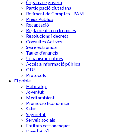
Òrgans de govern
Participació ciutadana
Retiment de Comptes - PAM
Preus Públics
Recaptació
Reglaments i ordenances
Resolucions i decrets
Consultes Actives
Seu electrònica
Tauler d'anuncis
Urbanisme i obres
Accés a informació pública
ODS
Protocols
El poble
Habitatge
Joventut
Medi ambient
Promoció Econòmica
Salut
Seguretat
Serveis socials
Entitats cassanenques
Diver[SOS]