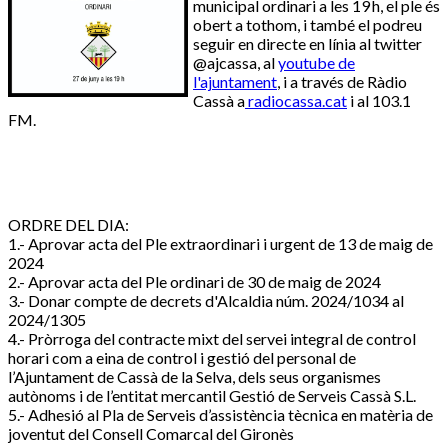
municipal ordinari a les 19 h, el ple és
obert a tothom, i també el podreu
seguir en directe en línia al twitter
@ajcassa, al
youtube de
l'ajuntament
, i a través de Ràdio
Cassà a
radiocassa.cat
i al 103.1
FM.
ORDRE DEL DIA:
1.- Aprovar acta del Ple extraordinari i urgent de 13 de maig de
2024
2.- Aprovar acta del Ple ordinari de 30 de maig de 2024
3.- Donar compte de decrets d'Alcaldia núm. 2024/1034 al
2024/1305
4.- Pròrroga del contracte mixt del servei integral de control
horari com a eina de control i gestió del personal de
l’Ajuntament de Cassà de la Selva, dels seus organismes
autònoms i de l’entitat mercantil Gestió de Serveis Cassà S.L.
5.- Adhesió al Pla de Serveis d’assistència tècnica en matèria de
joventut del Consell Comarcal del Gironès