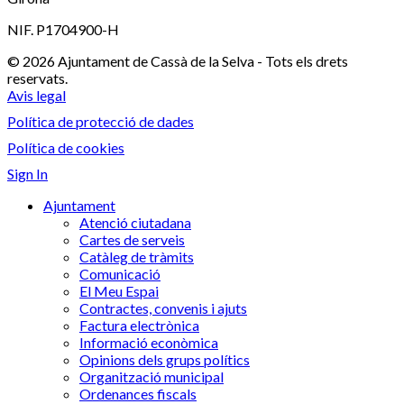
NIF. P1704900-H
© 2026 Ajuntament de Cassà de la Selva - Tots els drets
reservats.
Avis legal
Política de protecció de dades
Política de cookies
Sign In
Ajuntament
Atenció ciutadana
Cartes de serveis
Catàleg de tràmits
Comunicació
El Meu Espai
Contractes, convenis i ajuts
Factura electrònica
Informació econòmica
Opinions dels grups polítics
Organització municipal
Ordenances fiscals