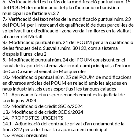
6.- Verificació del text refós de la modificació puntual núm. 15
del POUM de modificació del pla d’actuació urbanística
municipal i de l’article vi.3.7
7.- Verificació del text refós de la modificació puntual núm. 23
del POUM, per l’intercanvi de qualificació de dues parcel·les de
sol privat lliure d’edificació i zona verda, i millores en la vialitat
al carrer del Metall
8.- Modificació puntual núm. 21 del POUM per a la qualificació
de les finques del c. Susvalls, núm. 30 i 32, com a sistema
d’espais lliures, clau 2
9.- Modificació puntual núm. 24 del POUM consistent en el
canvi de traçat del sistema viari rural, camí principal, a l’entorn
de Can Cosme, al veïnat de Mosqueroles
10.- Modificació puntual núm. 25 del POUM de modificacions
en diversos articles del POUM en relació amb les alçades en
naus industrials, els usos esportius i les tanques calades
11.- Aprovació factures per reconeixement extrajudicial de
crèdit juny 2024
12.- Modificació de crèdit 3SC 6/2024
13.- Modificació de crèdit 3CE 6/2024
14.- PROPOSTES URGENTS
14.1.- Adjudicació del contracte privat d'arrendament de la
finca 312 per a destinar-la a aparcament municipal
15.- Precs i preguntes