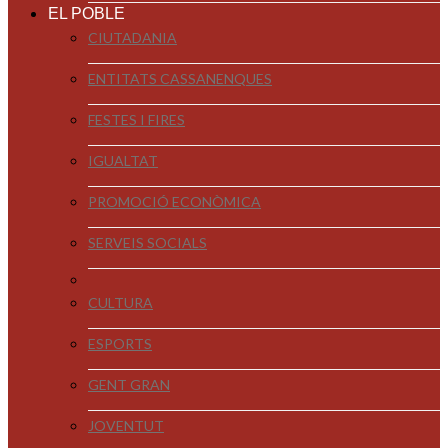
EL POBLE
CIUTADANIA
ENTITATS CASSANENQUES
FESTES I FIRES
IGUALTAT
PROMOCIÓ ECONÒMICA
SERVEIS SOCIALS
CULTURA
ESPORTS
GENT GRAN
JOVENTUT