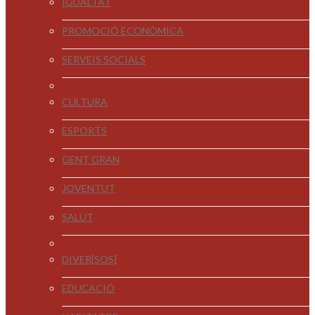
IGUALTAT
PROMOCIÓ ECONÒMICA
SERVEIS SOCIALS
CULTURA
ESPORTS
GENT GRAN
JOVENTUT
SALUT
DIVER[SOS]
EDUCACIÓ