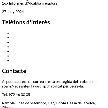
16.- Informes d'Alcaldia i regidors
27 Juny 2024
Telèfons d'interès
Cassà Jove
669 166 000
Centre Cultural Sala Galà
972 462 820
Esports (zona esportiva)
972 461 527
Promoció Econòmica
972 462 821
Ràdio Cassà
972 463 777
Serveis Socials
972 460 851
Xaloc
972 900 235
Contacte
Aquesta adreça de correu-e està protegida dels robots de
spam.Necessites Javascript habilitat per veure-la.
Tel. 972 46 00 05
Rambla Onze de Setembre, 107, 17244 Cassà de la Selva,
Girona