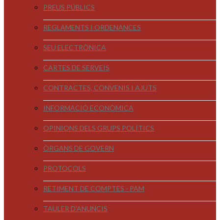
PREUS PÚBLICS
REGLAMENTS I ORDENANCES
SEU ELECTRÒNICA
CARTES DE SERVEIS
CONTRACTES, CONVENIS I AJUTS
INFORMACIÓ ECONÒMICA
OPINIONS DELS GRUPS POLÍTICS
ÒRGANS DE GOVERN
PROTOCOLS
RETIMENT DE COMPTES - PAM
TAULER D'ANUNCIS