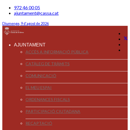
972 46 00 05
ajuntament@cassa.cat
Diumenge, 9 d'agost de 2026
AJUNTAMENT
ACCÉS A INFORMACIÓ PÚBLICA
CATÀLEG DE TRÀMITS
COMUNICACIÓ
EL MEU ESPAI
ORDENANCES FISCALS
PARTICIPACIÓ CIUTADANA
RECAPTACIÓ