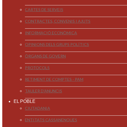
CARTES DE SERVEIS
CONTRACTES, CONVENIS I AJUTS
INFORMACIÓ ECONÒMICA
OPINIONS DELS GRUPS POLÍTICS
ÒRGANS DE GOVERN
PROTOCOLS
RETIMENT DE COMPTES - PAM
TAULER D'ANUNCIS
EL POBLE
CIUTADANIA
ENTITATS CASSANENQUES