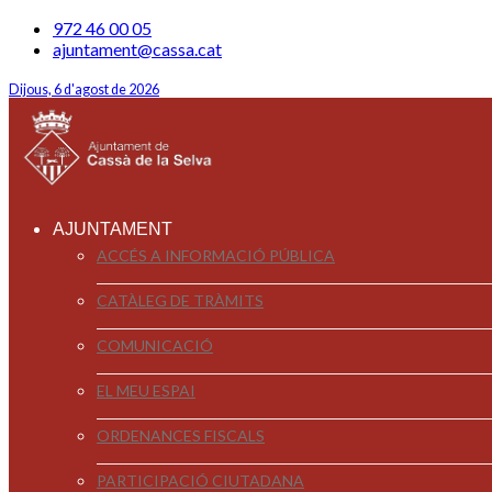
972 46 00 05
ajuntament@cassa.cat
Dijous, 6 d'agost de 2026
AJUNTAMENT
ACCÉS A INFORMACIÓ PÚBLICA
CATÀLEG DE TRÀMITS
COMUNICACIÓ
EL MEU ESPAI
ORDENANCES FISCALS
PARTICIPACIÓ CIUTADANA