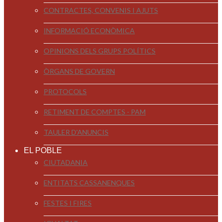
CONTRACTES, CONVENIS I AJUTS
INFORMACIÓ ECONÒMICA
OPINIONS DELS GRUPS POLÍTICS
ÒRGANS DE GOVERN
PROTOCOLS
RETIMENT DE COMPTES - PAM
TAULER D'ANUNCIS
EL POBLE
CIUTADANIA
ENTITATS CASSANENQUES
FESTES I FIRES