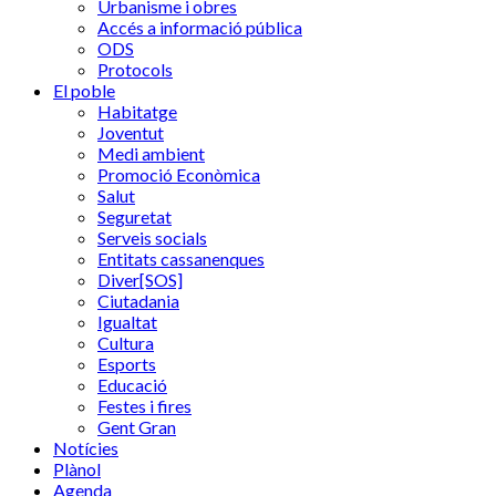
Urbanisme i obres
Accés a informació pública
ODS
Protocols
El poble
Habitatge
Joventut
Medi ambient
Promoció Econòmica
Salut
Seguretat
Serveis socials
Entitats cassanenques
Diver[SOS]
Ciutadania
Igualtat
Cultura
Esports
Educació
Festes i fires
Gent Gran
Notícies
Plànol
Agenda