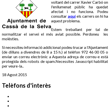
voltant del carrer Xavier Carbó on
l'enllumenat públic ha quedat
afectat i no funciona. Podeu
consultar
aquí
els carrers on hi ha
aquest problema.
Estem treballant per tal de
normalitzar el servei el més aviat possible. Perdoneu les
molèsties.
Si necessiteu informació addicional podeu trucar a l'Ajuntament
(de dilluns a divendres de 8 a 15 h.) al telèfon 972 46 00 05 o
enviar un correu electrònic a
Aquesta adreça de correu-e està
protegida dels robots de spam.Necessites Javascript habilitat
per veure-la.
.
18 Agost 2015
Telèfons d'interès
Cassà Jove
669 166 000
Centre Cultural Sala Galà
972 462 820
Esports (zona esportiva)
972 461 527