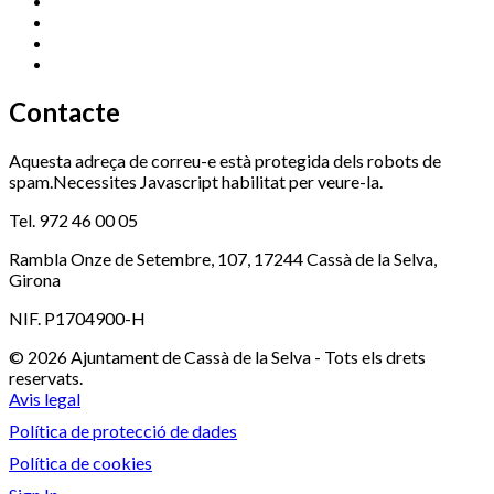
Promoció Econòmica
972 462 821
Ràdio Cassà
972 463 777
Serveis Socials
972 460 851
Xaloc
972 900 235
Contacte
Aquesta adreça de correu-e està protegida dels robots de
spam.Necessites Javascript habilitat per veure-la.
Tel. 972 46 00 05
Rambla Onze de Setembre, 107, 17244 Cassà de la Selva,
Girona
NIF. P1704900-H
© 2026 Ajuntament de Cassà de la Selva - Tots els drets
reservats.
Avis legal
Política de protecció de dades
Política de cookies