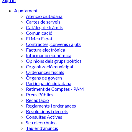
Sign In
Ajuntament
Atenció ciutadana
Cartes de serveis
Catàleg de tràmits
Comunicació
El Meu Espai
Contractes, convenis i ajuts
Factura electrònica
Informació econòmica
Opinions dels grups polítics
Organització municipal
Ordenances fiscals
Òrgans de govern
Participació ciutadana
Retiment de Comptes - PAM
Preus Públics
Recaptació
Reglaments i ordenances
Resolucions i decrets
Consultes Actives
Seu electrònica
Tauler d'anuncis