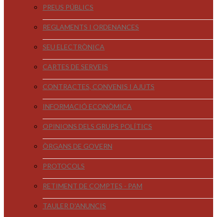
PREUS PÚBLICS
REGLAMENTS I ORDENANCES
SEU ELECTRÒNICA
CARTES DE SERVEIS
CONTRACTES, CONVENIS I AJUTS
INFORMACIÓ ECONÒMICA
OPINIONS DELS GRUPS POLÍTICS
ÒRGANS DE GOVERN
PROTOCOLS
RETIMENT DE COMPTES - PAM
TAULER D'ANUNCIS