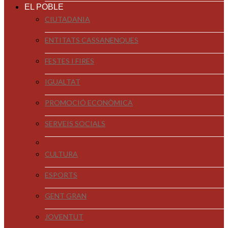
EL POBLE
CIUTADANIA
ENTITATS CASSANENQUES
FESTES I FIRES
IGUALTAT
PROMOCIÓ ECONÒMICA
SERVEIS SOCIALS
CULTURA
ESPORTS
GENT GRAN
JOVENTUT