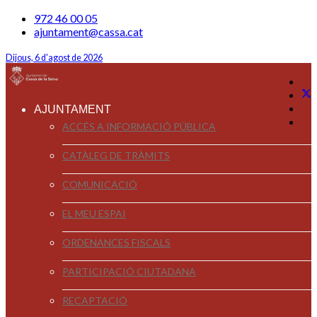
972 46 00 05
ajuntament@cassa.cat
Dijous, 6 d'agost de 2026
AJUNTAMENT
ACCÉS A INFORMACIÓ PÚBLICA
CATÀLEG DE TRÀMITS
COMUNICACIÓ
EL MEU ESPAI
ORDENANCES FISCALS
PARTICIPACIÓ CIUTADANA
RECAPTACIÓ