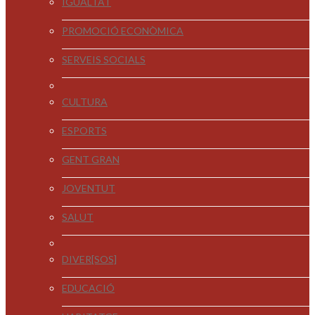
IGUALTAT
PROMOCIÓ ECONÒMICA
SERVEIS SOCIALS
CULTURA
ESPORTS
GENT GRAN
JOVENTUT
SALUT
DIVER[SOS]
EDUCACIÓ