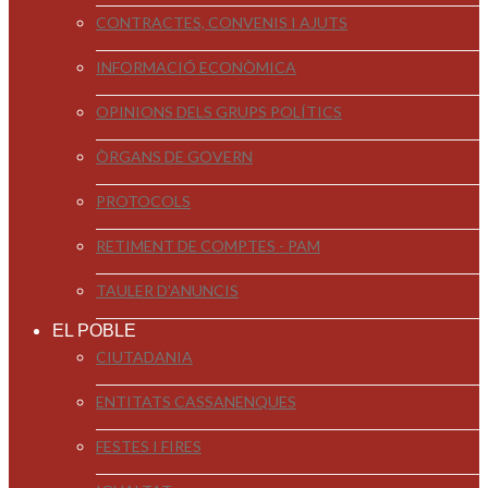
CONTRACTES, CONVENIS I AJUTS
INFORMACIÓ ECONÒMICA
OPINIONS DELS GRUPS POLÍTICS
ÒRGANS DE GOVERN
PROTOCOLS
RETIMENT DE COMPTES - PAM
TAULER D'ANUNCIS
EL POBLE
CIUTADANIA
ENTITATS CASSANENQUES
FESTES I FIRES