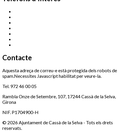
Cassà Jove
669 166 000
Centre Cultural Sala Galà
972 462 820
Esports (zona esportiva)
972 461 527
Promoció Econòmica
972 462 821
Ràdio Cassà
972 463 777
Serveis Socials
972 460 851
Xaloc
972 900 235
Contacte
Aquesta adreça de correu-e està protegida dels robots de
spam.Necessites Javascript habilitat per veure-la.
Tel. 972 46 00 05
Rambla Onze de Setembre, 107, 17244 Cassà de la Selva,
Girona
NIF. P1704900-H
© 2026 Ajuntament de Cassà de la Selva - Tots els drets
reservats.