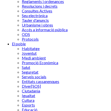
Reglaments i ordenances
Resolucions i decrets
Consultes Actives
Seu electrònica
Tauler d'anuncis
Urbanisme i obres
Accés a informació pública
ODS
Protocols
El poble
Habitatge
Joventut
Medi ambient
Promoció Econòmica
Salut
Seguretat
Serveis socials
Entitats cassanenques
Diver[SOS]
Ciutadania
Igualtat
Cultura
Esports
Educació