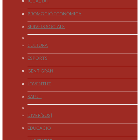
IGUALTAT
PROMOCIÓ ECONÒMICA
SERVEIS SOCIALS
CULTURA
ESPORTS
GENT GRAN
JOVENTUT
SALUT
DIVER[SOS]
EDUCACIÓ