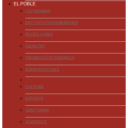
EL POBLE
CIUTADANIA
ENTITATS CASSANENQUES
FESTES I FIRES
IGUALTAT
PROMOCIÓ ECONÒMICA
SERVEIS SOCIALS
CULTURA
ESPORTS
GENT GRAN
JOVENTUT