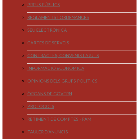
PREUS PÚBLICS
REGLAMENTS I ORDENANCES
SEU ELECTRÒNICA
CARTES DE SERVEIS
CONTRACTES, CONVENIS I AJUTS
INFORMACIÓ ECONÒMICA
OPINIONS DELS GRUPS POLÍTICS
ÒRGANS DE GOVERN
PROTOCOLS
RETIMENT DE COMPTES - PAM
TAULER D'ANUNCIS