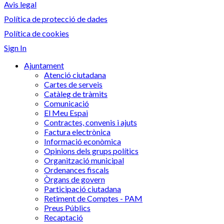
Avis legal
Política de protecció de dades
Política de cookies
Sign In
Ajuntament
Atenció ciutadana
Cartes de serveis
Catàleg de tràmits
Comunicació
El Meu Espai
Contractes, convenis i ajuts
Factura electrònica
Informació econòmica
Opinions dels grups polítics
Organització municipal
Ordenances fiscals
Òrgans de govern
Participació ciutadana
Retiment de Comptes - PAM
Preus Públics
Recaptació