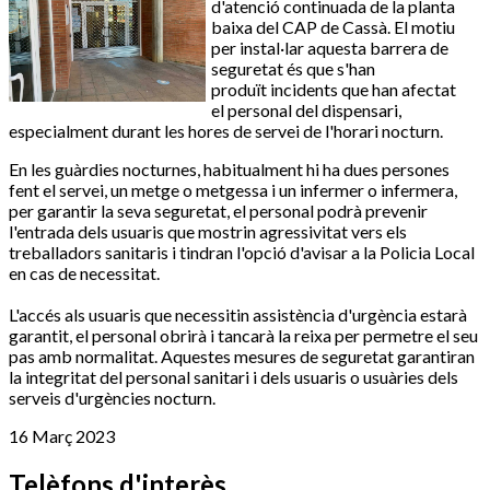
d'atenció continuada de la planta
baixa del CAP de Cassà. El motiu
per instal·lar aquesta barrera de
seguretat és que s'han
produït incidents que han afectat
el personal del dispensari,
especialment durant les hores de servei de l'horari nocturn.
En les guàrdies nocturnes, habitualment hi ha dues persones
fent el servei, un metge o metgessa i un infermer o infermera,
per garantir la seva seguretat, el personal podrà prevenir
l'entrada dels usuaris que mostrin agressivitat vers els
treballadors sanitaris i tindran l'opció d'avisar a la Policia Local
en cas de necessitat.
L'accés als usuaris que necessitin assistència d'urgència estarà
garantit, el personal obrirà i tancarà la reixa per permetre el seu
pas amb normalitat. Aquestes mesures de seguretat garantiran
la integritat del personal sanitari i dels usuaris o usuàries dels
serveis d'urgències nocturn.
16 Març 2023
Telèfons d'interès