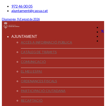
972 46 00 05
ajuntament@cassa.cat
Diumenge, 9 d'agost de 2026
AJUNTAMENT
ACCÉS A INFORMACIÓ PÚBLICA
CATÀLEG DE TRÀMITS
COMUNICACIÓ
EL MEU ESPAI
ORDENANCES FISCALS
PARTICIPACIÓ CIUTADANA
RECAPTACIÓ