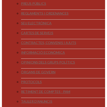
PREUS PÚBLICS
REGLAMENTS I ORDENANCES
SEU ELECTRÒNICA
CARTES DE SERVEIS
CONTRACTES, CONVENIS I AJUTS
INFORMACIÓ ECONÒMICA
OPINIONS DELS GRUPS POLÍTICS
ÒRGANS DE GOVERN
PROTOCOLS
RETIMENT DE COMPTES - PAM
TAULER D'ANUNCIS