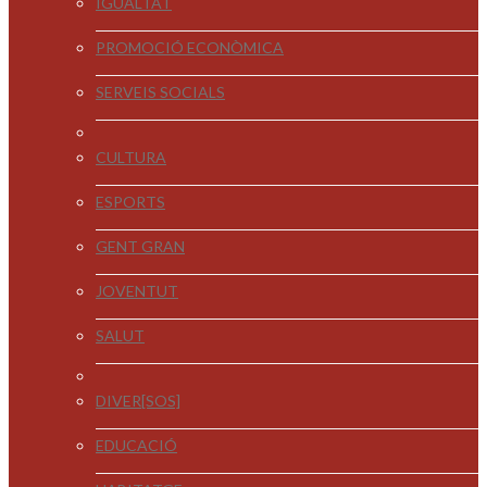
IGUALTAT
PROMOCIÓ ECONÒMICA
SERVEIS SOCIALS
CULTURA
ESPORTS
GENT GRAN
JOVENTUT
SALUT
DIVER[SOS]
EDUCACIÓ