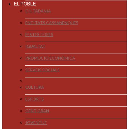
EL POBLE
CIUTADANIA
ENTITATS CASSANENQUES
FESTES I FIRES
IGUALTAT
PROMOCIÓ ECONÒMICA
SERVEIS SOCIALS
CULTURA
ESPORTS
GENT GRAN
JOVENTUT