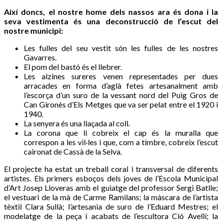
Així doncs, el nostre home dels nassos ara és dona i la
seva vestimenta és una deconstrucció de l’escut del
nostre municipi:
Les fulles del seu vestit són les fulles de les nostres
Gavarres.
El pom del bastó és el llebrer.
Les alzines sureres venen representades per dues
arracades en forma d’aglà fetes artesanalment amb
l’escorça d’un suro de la vessant nord del Puig Gros de
Can Gironès d’Els Metges que va ser pelat entre el 1920 i
1940.
La senyera és una llaçada al coll.
La corona que li cobreix el cap és la muralla que
correspon a les vil·les i que, com a timbre, cobreix l’escut
caironat de Cassà de la Selva.
El projecte ha estat un treball coral i transversal de diferents
artistes. Els primers esboços dels joves de l’Escola Municipal
d’Art Josep Lloveras amb el guiatge del professor Sergi Batlle;
el vestuari de la mà de Carme Ramilans; la màscara de l’artista
tèxtil Clara Sullà; l’artesania de suro de l’Eduard Mestres; el
modelatge de la peça i acabats de l’escultora Ció Avellí; la