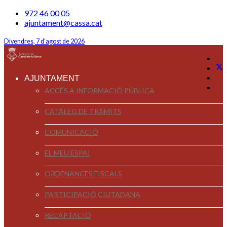
972 46 00 05
ajuntament@cassa.cat
Divendres, 7 d'agost de 2026
AJUNTAMENT
ACCÉS A INFORMACIÓ PÚBLICA
CATÀLEG DE TRÀMITS
COMUNICACIÓ
EL MEU ESPAI
ORDENANCES FISCALS
PARTICIPACIÓ CIUTADANA
RECAPTACIÓ