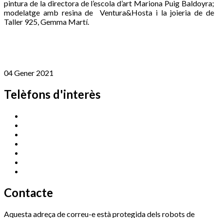
pintura de la directora de l’escola d’art Mariona Puig Baldoyra;
modelatge amb resina de Ventura&Hosta i la joieria de de
Taller 925, Gemma Martí.
04 Gener 2021
Telèfons d'interès
Cassà Jove
669 166 000
Centre Cultural Sala Galà
972 462 820
Esports (zona esportiva)
972 461 527
Promoció Econòmica
972 462 821
Ràdio Cassà
972 463 777
Serveis Socials
972 460 851
Xaloc
972 900 235
Contacte
Aquesta adreça de correu-e està protegida dels robots de