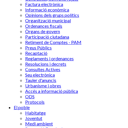
Factura electrònica
Informació econòmica
Opinions dels grups polítics
Organització municipal
Ordenances fiscals
Òrgans de govern
Participació ciutadana
Retiment de Comptes - PAM
Preus Públics
Recaptació
Reglaments i ordenances
Resolucions i decrets
Consultes Actives
Seu electrònica
Tauler d'anuncis
Urbanisme i obres
Accés a informació pública
ODS
Protocols
El poble
Habitatge
Joventut
Medi ambient