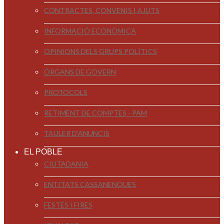
CONTRACTES, CONVENIS I AJUTS
INFORMACIÓ ECONÒMICA
OPINIONS DELS GRUPS POLÍTICS
ÒRGANS DE GOVERN
PROTOCOLS
RETIMENT DE COMPTES - PAM
TAULER D'ANUNCIS
EL POBLE
CIUTADANIA
ENTITATS CASSANENQUES
FESTES I FIRES