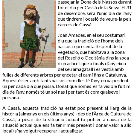
passejar la Dona dels Nassos durant
tot el dia per Cassà de la Selva. El 31
de desembre, serà l'únic dia de l'any
que tindrem l'ocasió de veure-la pels
carrers de Cassà.
Joan Amades, en el seu costumari,
diu que la tradició de l’home dels
nassos representa l’esperit de la
vegetació, que habitava a la zona
del Roselló o Occitània dins la soca
d’un arbre i que a finals d’any eixia
del seu amagatall i es vestia amb
fulles de diferents arbres per encetar el camí fins a Catalunya.
Aquest ésser, amb tants nassos com dies té l’any, en va perdent
un per cada dia que passa. Donat que només es fa visible l’últim
dia de l’any, només té un sol nas i per tant és com qualsevol
persona.
A Cassà, aquesta tradició ha estat poc present al llarg de la
història (almenys en els últims anys) i des de l’Àrea de Cultura de
Cassà, a pesar de la situació actual (o potser a causa de la
situació actual que ens fa tenir més present i donar valor a allò
local) s’ha volgut recuperar i actualitzar.