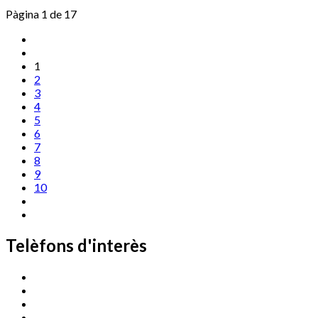
Pàgina 1 de 17
1
2
3
4
5
6
7
8
9
10
Telèfons d'interès
Cassà Jove
669 166 000
Centre Cultural Sala Galà
972 462 820
Esports (zona esportiva)
972 461 527
Promoció Econòmica
972 462 821