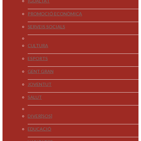
IGUALTAT
PROMOCIÓ ECONÒMICA
SERVEIS SOCIALS
CULTURA
ESPORTS
GENT GRAN
JOVENTUT
SALUT
DIVER[SOS]
EDUCACIÓ