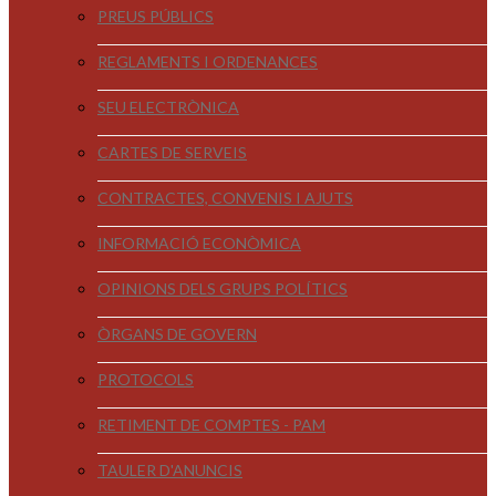
PREUS PÚBLICS
REGLAMENTS I ORDENANCES
SEU ELECTRÒNICA
CARTES DE SERVEIS
CONTRACTES, CONVENIS I AJUTS
INFORMACIÓ ECONÒMICA
OPINIONS DELS GRUPS POLÍTICS
ÒRGANS DE GOVERN
PROTOCOLS
RETIMENT DE COMPTES - PAM
TAULER D'ANUNCIS