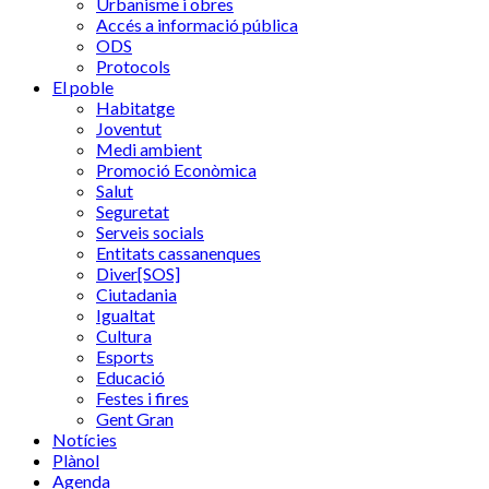
Urbanisme i obres
Accés a informació pública
ODS
Protocols
El poble
Habitatge
Joventut
Medi ambient
Promoció Econòmica
Salut
Seguretat
Serveis socials
Entitats cassanenques
Diver[SOS]
Ciutadania
Igualtat
Cultura
Esports
Educació
Festes i fires
Gent Gran
Notícies
Plànol
Agenda