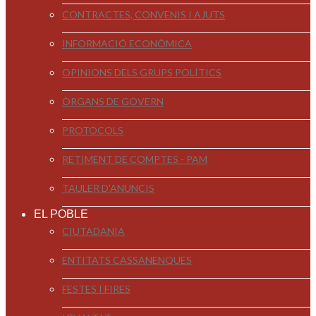
CONTRACTES, CONVENIS I AJUTS
INFORMACIÓ ECONÒMICA
OPINIONS DELS GRUPS POLÍTICS
ÒRGANS DE GOVERN
PROTOCOLS
RETIMENT DE COMPTES - PAM
TAULER D'ANUNCIS
EL POBLE
CIUTADANIA
ENTITATS CASSANENQUES
FESTES I FIRES