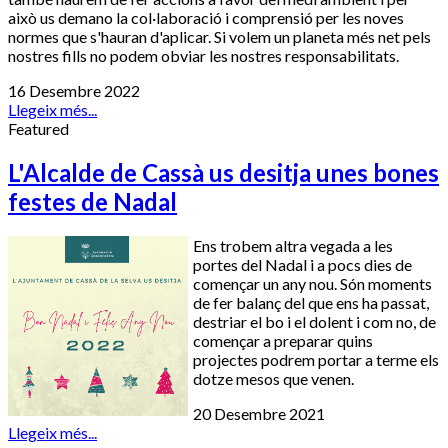
això us demano la col·laboració i comprensió per les noves
normes que s'hauran d'aplicar. Si volem un planeta més net pels
nostres fills no podem obviar les nostres responsabilitats.
16 Desembre 2022
Llegeix més...
Featured
L'Alcalde de Cassà us desitja unes bones
festes de Nadal
Ens trobem altra vegada a les
portes del Nadal i a pocs dies de
començar un any nou. Són moments
de fer balanç del que ens ha passat,
destriar el bo i el dolent i com no, de
començar a preparar quins
projectes podrem portar a terme els
dotze mesos que venen.
20 Desembre 2021
Llegeix més...