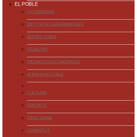
EL POBLE
CIUTADANIA
ENTITATS CASSANENQUES
FESTES I FIRES
IGUALTAT
PROMOCIÓ ECONÒMICA
SERVEIS SOCIALS
CULTURA
ESPORTS
GENT GRAN
JOVENTUT