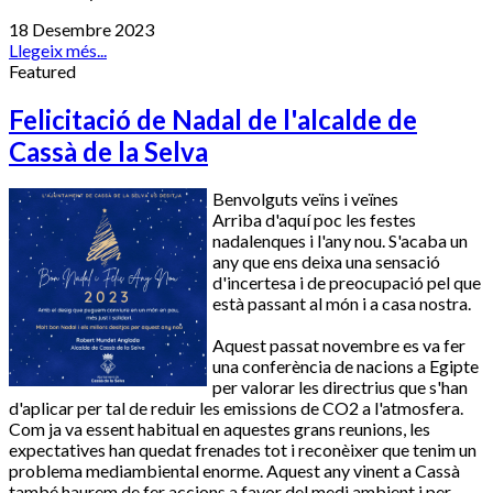
18 Desembre 2023
Llegeix més...
Featured
Felicitació de Nadal de l'alcalde de
Cassà de la Selva
Benvolguts veïns i veïnes
Arriba d'aquí poc les festes
nadalenques i l'any nou. S'acaba un
any que ens deixa una sensació
d'incertesa i de preocupació pel que
està passant al món i a casa nostra.
Aquest passat novembre es va fer
una conferència de nacions a Egipte
per valorar les directrius que s'han
d'aplicar per tal de reduir les emissions de CO2 a l'atmosfera.
Com ja va essent habitual en aquestes grans reunions, les
expectatives han quedat frenades tot i reconèixer que tenim un
problema mediambiental enorme. Aquest any vinent a Cassà
també haurem de fer accions a favor del medi ambient i per