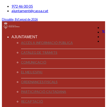
972 46 00 05
ajuntament@cassa.cat
Dissabte, 8 d'agost de 2026
AJUNTAMENT
ACCÉS A INFORMACIÓ PÚBLICA
CATÀLEG DE TRÀMITS
COMUNICACIÓ
EL MEU ESPAI
ORDENANCES FISCALS
PARTICIPACIÓ CIUTADANA
RECAPTACIÓ