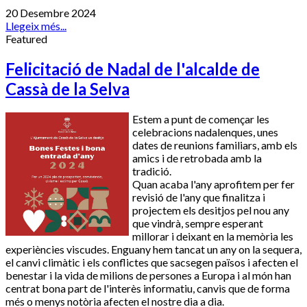
20 Desembre 2024
Llegeix més...
Featured
Felicitació de Nadal de l'alcalde de
Cassà de la Selva
Estem a punt de començar les
celebracions nadalenques, unes
dates de reunions familiars, amb els
amics i de retrobada amb la
tradició.
Quan acaba l'any aprofitem per fer
revisió de l'any que finalitza i
projectem els desitjos pel nou any
que vindrà, sempre esperant
millorar i deixant en la memòria les
experiències viscudes. Enguany hem tancat un any on la sequera,
el canvi climàtic i els conflictes que sacsegen països i afecten el
benestar i la vida de milions de persones a Europa i al món han
centrat bona part de l'interès informatiu, canvis que de forma
més o menys notòria afecten el nostre dia a dia.