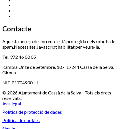
Ràdio Cassà
972 463 777
Serveis Socials
972 460 851
Xaloc
972 900 235
Contacte
Aquesta adreça de correu-e està protegida dels robots de
spam.Necessites Javascript habilitat per veure-la.
Tel. 972 46 00 05
Rambla Onze de Setembre, 107, 17244 Cassà de la Selva,
Girona
NIF. P1704900-H
© 2026 Ajuntament de Cassà de la Selva - Tots els drets
reservats.
Avis legal
Política de protecció de dades
Política de cookies
Sign In