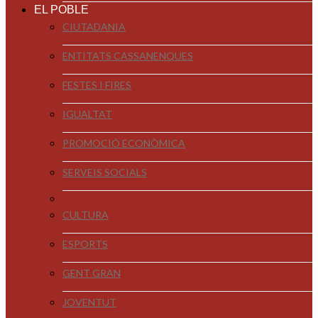
EL POBLE
CIUTADANIA
ENTITATS CASSANENQUES
FESTES I FIRES
IGUALTAT
PROMOCIÓ ECONÒMICA
SERVEIS SOCIALS
CULTURA
ESPORTS
GENT GRAN
JOVENTUT