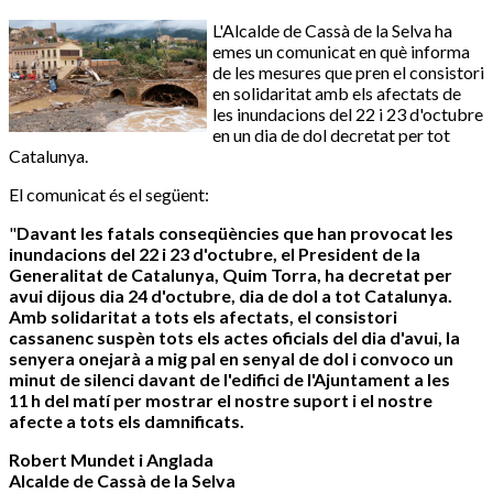
L'Alcalde de Cassà de la Selva ha
emes un comunicat en què informa
de les mesures que pren el consistori
en solidaritat amb els afectats de
les inundacions del 22 i 23 d'octubre
en un dia de dol decretat per tot
Catalunya.
El comunicat és el següent:
"
Davant les fatals conseqüències que han provocat les
inundacions del 22 i 23 d'octubre, el President de la
Generalitat de Catalunya, Quim Torra, ha decretat per
avui dijous dia 24 d'octubre, dia de dol a tot Catalunya.
Amb solidaritat a tots els afectats, el consistori
cassanenc suspèn tots els actes oficials del dia d'avui, la
senyera onejarà a mig pal en senyal de dol i convoco un
minut de silenci davant de l'edifici de l'Ajuntament a les
11 h del matí per mostrar el nostre suport i el nostre
afecte a tots els damnificats.
Robert Mundet i Anglada
Alcalde de Cassà de la Selva