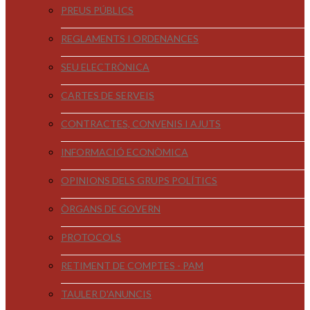
PREUS PÚBLICS
REGLAMENTS I ORDENANCES
SEU ELECTRÒNICA
CARTES DE SERVEIS
CONTRACTES, CONVENIS I AJUTS
INFORMACIÓ ECONÒMICA
OPINIONS DELS GRUPS POLÍTICS
ÒRGANS DE GOVERN
PROTOCOLS
RETIMENT DE COMPTES - PAM
TAULER D'ANUNCIS