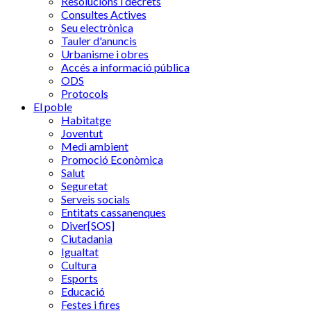
Resolucions i decrets
Consultes Actives
Seu electrònica
Tauler d'anuncis
Urbanisme i obres
Accés a informació pública
ODS
Protocols
El poble
Habitatge
Joventut
Medi ambient
Promoció Econòmica
Salut
Seguretat
Serveis socials
Entitats cassanenques
Diver[SOS]
Ciutadania
Igualtat
Cultura
Esports
Educació
Festes i fires