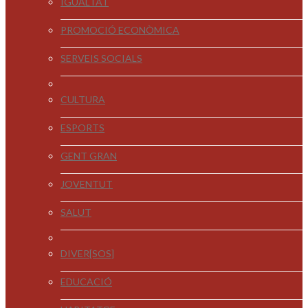
IGUALTAT
PROMOCIÓ ECONÒMICA
SERVEIS SOCIALS
CULTURA
ESPORTS
GENT GRAN
JOVENTUT
SALUT
DIVER[SOS]
EDUCACIÓ