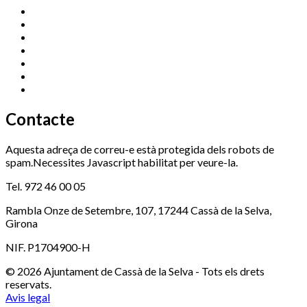
Cassà Jove
669 166 000
Centre Cultural Sala Galà
972 462 820
Esports (zona esportiva)
972 461 527
Promoció Econòmica
972 462 821
Ràdio Cassà
972 463 777
Serveis Socials
972 460 851
Xaloc
972 900 235
Contacte
Aquesta adreça de correu-e està protegida dels robots de
spam.Necessites Javascript habilitat per veure-la.
Tel. 972 46 00 05
Rambla Onze de Setembre, 107, 17244 Cassà de la Selva,
Girona
NIF. P1704900-H
© 2026 Ajuntament de Cassà de la Selva - Tots els drets
reservats.
Avis legal