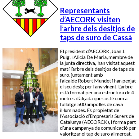
Representants
d’AECORK visiten
l’arbre dels desitjos de
taps de suro de Cassà
El president d’AECORK, Joan J.
Puig, i Alicia De Maria, membre de
la junta directiva, han visitat aquest
matí l’arbre dels desitjos de taps de
suro, juntament amb
l’alcalde Robert Mundet i han penjat
el seu desig per l’any vinent. L’arbre
està format per una estructura de 4
metres d’alçada que sosté com a
fullatge 500 ampolles de cava
il·luminades. És propietat de
l’Associació d’Empresaris Surers de
Catalunya (AECORCK), i forma part
d’una campanya de comunicació per
valoritzar el tap de suro al mercat.