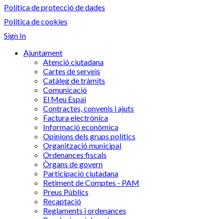
Política de protecció de dades
Política de cookies
Sign In
Ajuntament
Atenció ciutadana
Cartes de serveis
Catàleg de tràmits
Comunicació
El Meu Espai
Contractes, convenis i ajuts
Factura electrònica
Informació econòmica
Opinions dels grups polítics
Organització municipal
Ordenances fiscals
Òrgans de govern
Participació ciutadana
Retiment de Comptes - PAM
Preus Públics
Recaptació
Reglaments i ordenances