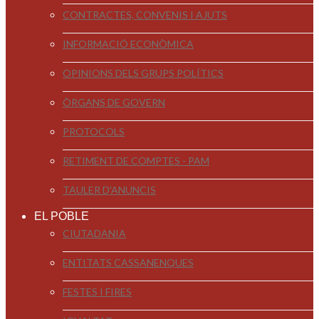
CONTRACTES, CONVENIS I AJUTS
INFORMACIÓ ECONÒMICA
OPINIONS DELS GRUPS POLÍTICS
ÒRGANS DE GOVERN
PROTOCOLS
RETIMENT DE COMPTES - PAM
TAULER D'ANUNCIS
EL POBLE
CIUTADANIA
ENTITATS CASSANENQUES
FESTES I FIRES