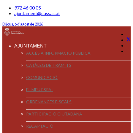
972 46 00 05
ajuntament@cassa.cat
Dijous, 6 d'agost de 2026
AJUNTAMENT
ACCÉS A INFORMACIÓ PÚBLICA
CATÀLEG DE TRÀMITS
COMUNICACIÓ
EL MEU ESPAI
ORDENANCES FISCALS
PARTICIPACIÓ CIUTADANA
RECAPTACIÓ