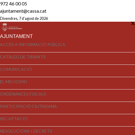
972 46 00 05
ajuntament@cassa.cat
Divendres, 7 d'agost de 2026
AJUNTAMENT
ACCÉS A INFORMACIÓ PÚBLICA
CATÀLEG DE TRÀMITS
COMUNICACIÓ
EL MEU ESPAI
ORDENANCES FISCALS
PARTICIPACIÓ CIUTADANA
RECAPTACIÓ
RESOLUCIONS I DECRETS