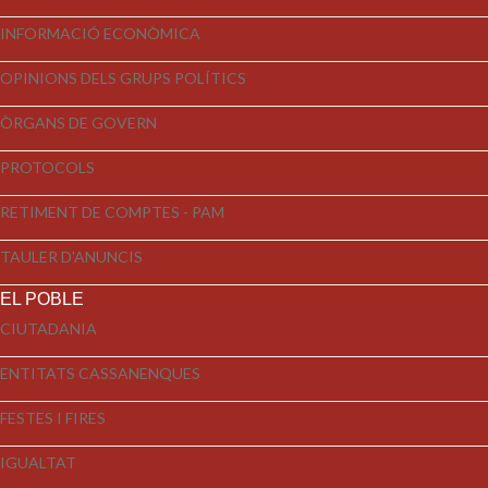
INFORMACIÓ ECONÒMICA
OPINIONS DELS GRUPS POLÍTICS
ÒRGANS DE GOVERN
PROTOCOLS
RETIMENT DE COMPTES - PAM
TAULER D'ANUNCIS
EL POBLE
CIUTADANIA
ENTITATS CASSANENQUES
FESTES I FIRES
IGUALTAT