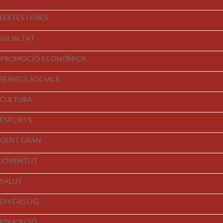
FESTES I FIRES
IGUALTAT
PROMOCIÓ ECONÒMICA
SERVEIS SOCIALS
CULTURA
ESPORTS
GENT GRAN
JOVENTUT
SALUT
DIVER[SOS]
EDUCACIÓ