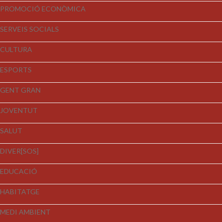
PROMOCIÓ ECONÒMICA
SERVEIS SOCIALS
CULTURA
ESPORTS
GENT GRAN
JOVENTUT
SALUT
DIVER[SOS]
EDUCACIÓ
HABITATGE
MEDI AMBIENT